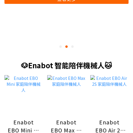
🐶Enabot 智能陪伴機械人🐱
Enabot
Enabot
Enabot
EBO Mini 家
EBO Max 家
EBO Air 2S