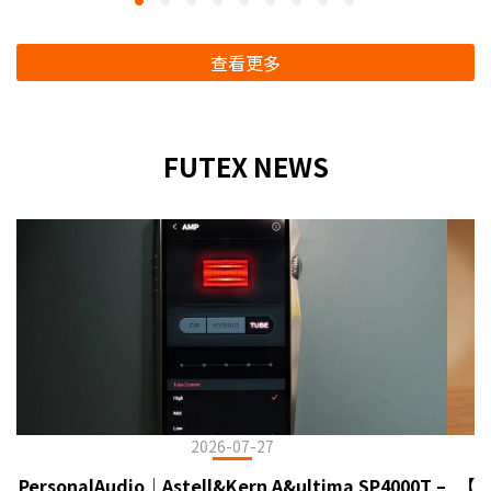
查看更多
FUTEX NEWS
2026-07-27
PersonalAudio｜Astell&Kern A&ultima SP4000T –
【臻