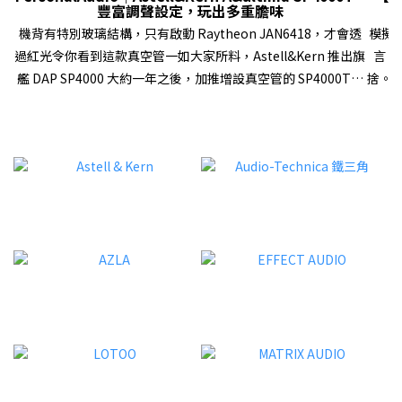
豐富調聲設定，玩出多重膽味
機背有特別玻璃結構，只有啟動 Raytheon JAN6418，才會透
模擬
過紅光令你看到這款真空管一如大家所料，Astell&Kern 推出旗
言，
艦 DAP SP4000 大約一年之後，加推增設真空管的 SP4000T，
捨。
延續膽、石雙旗艦 DAP 策略。SP4000T 再次選用軍規真空管
器材
Raytheon JAN6418，不過這次一用就是兩隻，而且首次在
Aud
DAP 領域讓用家自選「Triode」、「Ultra Linear」和
了完
「Pentode」真空管模式，配合上一代已有的「Tube
樂播
Current」設定，以及與「Op-Amp」共同運作的「HYBRID」
業級產
模式，加上 SP4000 原有的各種數碼、模擬設定等等，帶來大量
額外
調聲空間。有關 SP4000T（Stainless steel 外殼版本，下稱
喇叭
SP4000T）的軟、硬件配置和設計特色，我們早前已經在
級解碼
Facebook Fanpage、YouTube 頻道內報導過，這次就不再重
複，將篇幅用來描述它不同設定下的聲音表現！現在就直接進入
32B
試聽環節…… 三種真空管模式，無疑是 SP4000T 兩大類點之
現高
一 試聽導讀試聽時，開啟了 SP4000T 的「High driving
LUN
mode」，數碼濾波為「Short Delay Sharp Roll-Off
信號
(default)」，然後關掉其他數碼處理，包括「DAR」、
出細