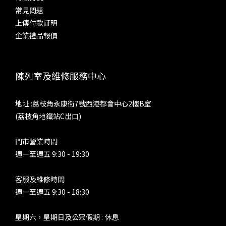
尾。對於全動鐵單元耳機，也許會有另一種體驗，不過配合單動
AE
常見問題
圈，或是是大動圈作低音單元的耳機的話，這個模式不是設計來
上傳付款証明
聆聽大編制、低音編曲複雜的音樂。人聲韻味，以及小編制、少
求。 
企業禮品報價
量樂器時，能夠凸顯歌手和樂器的質感，感情也更加豐富。 參
極致
考耳機之二：Fender Ten5 CM + Brise Works MIKAGE 耳機
皆能
線 超線性 Ultra Linear（Tube Current: High）這也是非常接
陳列室及維修服務中心
近部分發燒友所認定的膽味。SP4000T 於這個模或之下，仍然
htt
是中下盤豐厚，但中音相對「Triode」來得清秀，中、低音量
地址 :荔枝角永康街7號西港都會中心2樓B室
感收一點，而低音分量與下潛則差不多。速度不錯，能夠對應更
(荔枝角地鐵站C出口)
多音樂種類，而同時給你溫厚與清甜。參考耳機之三：
Sennheiser IE800 五極管 Pentode（Tube Current: High）真
門市營業時間
正了解真管空得發燒友，就會知道其實沒有所謂的膽味。因為真
週一至週五 9:30 - 19:30
空管種類眾多，不同線路、不同元件和製作方式，會產生不同聲
底，並沒有固定味道和取向。例如，真空管可能非常中性，甚至
客服及維修時間
冷聲，亦能夠產生強大動力和控制力，部分膽機的分析力、收放
週一至週五 9:30 - 18:30
速度以及頻寬，勝過大部分晶體管器材。不少擁有出色推力、動
態、收放速度的膽後級，都是採用五極管負責功率放大，由此可
星期六，星期日及公眾假期 : 休息
以想像 SP 4000T 的「Pentode」模式是哪種聲底。的而且確，