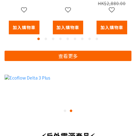
離器
自動無線黑
HK$2,880.00
膠唱盤
加入購物車
加入購物車
加入購物車
查看更多
⚡戶外電源產品⚡