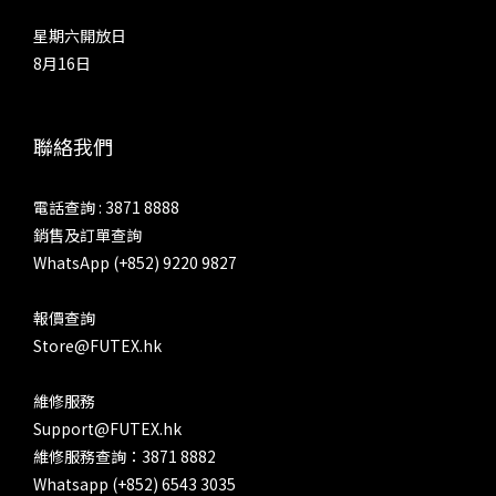
「Pentode」的音效在三種真空管模式之中最強，中、低音濃度
星期六開放日
最低，相對強調分隔度以及線條感，不過整體來說，仍然厚曖而
8月16日
寬鬆，帶出溫度和韻味，多於中性以及分解各種聲音元素。收放
速度和強弱對比，以三種真空管模式之冠，高音泛音也最為清
爽。SP4000T 的工業設計，與 SP4000 非常相似，但只要細心
聯絡我們
留意，兩者在細節上有不少差異 設計語言還是 Astell&Kern 自
AK240 開始那套「馬特洪峰光影概念」 三種膽味，如何決擇？
電話查詢 : 3871 8888
如何選擇三種模式呢？「Triode」最強調融和、厚潤、豐厚中
銷售及訂單查詢
音與低音、暖聲底，而相對降低分離度、線條以及官能刺激，相
WhatsApp (+852) 9220 9827
對地，人聲抑揚更強，亦更加豐厚潤澤，多一點成熟、感情與韻
味。另外兩種真空管模式同樣擁有這種寬鬆、豐厚和溫度，只是
報價查詢
幅度較低。在中聲方面，「Ultra Linear」和「Pentode」濃厚
Store@FUTEX.hk
程度接近，兩者更相對清爽，人聲五音相對平均，咬字也更清
楚，中氣更好。「Triode」就較多喉音，鼻音也相對多一點，
維修服務
帶出更多起伏，尤其是大線條的起伏，聽起來情感更加豐富，亦
Support@FUTEX.hk
更加感性。輸出當然少不了 4.4mm TRRRS 平衡介面 至於
維修服務查詢：3871 8882
「Ultra Linear」和「Pentode」最明顯的分別，在於前者就較
Whatsapp (+852) 6543 3035
為秀麗，人聲取向比較年輕、清甜、較有朝氣；而後者的動態對