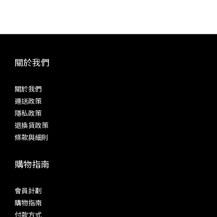
「Crossfeed」等等。而參考耳機分別在 Acoustune HS2000
飛秒
MK II + ACT05 聲學腔體、Sennheiser IE800、Fender Ten5
分別為
CM + Brise Works MIKAGE 耳機線等等。以下是綜合三款耳機
高速 
的聽感。 源自 SP4000 的「High Driving Mode」並聯放大模
降低
式，值得長期啟用試聽時，關掉包括「Digital Audio
與層次
關於我們
Remaster」在內多種影響基本聲底的功能數碼濾波以「Short
擬輸
Delay Sharp Roll-Off (default)」作為基準 三極管、超線性、
音機
關於我們
五極管即是真空管模式的「Triode」、「Ultra Linear」和
現前
運送政策
「Pentode」。感受膽味之前，需要先啟動其中一種「Tube
致動態
隱私政策
Mode」，然後給 SP4000T 十來分鐘熱身，之後不但聲音會穩
致的
退換貨政策
定下來，機身也會變得頗熱。這次試聽時，未有跟來原裝皮套，
求。
條款與細則
使用皮套隔開部分熱量後，理應會更容易手持。參考耳機之一：
色，完
Acoustune HS2000 MK II + ACT05 聲學腔體 三極管
購物指南
Triode（Tube Current: High）一般來說，三極管的聲音溫
32B
暖、厚潤、高音悅耳，是不少發燒友所認定的「膽味」。
的音質
SP4000T 在這個模式之下，中、低音比較豐厚，聽感厚潤而多
輸出介
會員計劃
泛音。低音分量多而下潛出色，不過控制力、衝擊力不是強項，
出，
購物指南
低音着重寬鬆，不是將線條收得緊緻。餘韻悠長，但遠未至於拖
統。
付款方式