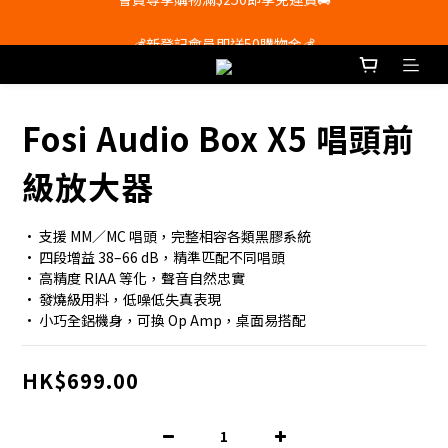
會員尊享購物滿$250即享免運費🚚
💰新登記會員即送50購物金💰
會員尊享購物滿$250即享免運費🚚
Fosi Audio Box X5 唱頭前
級放大器
• 支援 MM／MC 唱頭，完整相容各類黑膠系統
• 四段增益 38–66 dB，精準匹配不同唱頭
• 高精度 RIAA 等化，聲音自然忠實
• 發燒級用料，低噪低失真表現
• 小巧全鋁機身，可換 Op Amp，桌面易搭配
HK$699.00