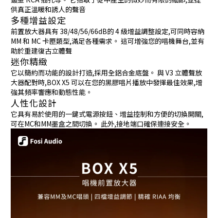
供真正溫暖和誘人的聲音
多種增益設定
前置放大器具有 38/48/56/66dB的 4 級增益調整設定,可同時容納
MM 和 MC 卡匣類型,滿足各種需求。 這可增強您的唱機舞台,並有
助於重建復古立體聲
迷你精緻
它以簡約而功能的設計打造,採用全鋁合金底盤。 與 V3 立體聲放
大器配對時,BOX X5 可以在您的黑膠唱片播放中發揮最佳效果,增
強其頻率響應和動態性能。
人性化設計
它具有易於使用的一鍵式電源按鈕、增益控制和方便的切換開關,
可在MC和MM墨盒之間切換。 此外,接地端口確保連接安全。