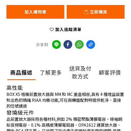
加入購物車
立即購買
加入追蹤清單
分享到
送貨及付
商品描述
了解更多
顧客評價
款方式
高性能
BOX X5 唱機前置放大器與 MM 和 MC 墨盒相容,具有 4 種增益設置
和出色的精確 RIAA 均衡功能,可在與轉盤配對時提供乾淨、直接
的信號通過
發燒級元件
此前置放大器採用各種材料,例如 2% 精密聚酯薄膜電容、綠袖銅
鉛音頻電容、0.1% 高精度薄膜電阻器、OPA1612 運算放大器、
鍍金 RCA 插孔等。 它拾取了從中產生的微妙而有限的細節,並提