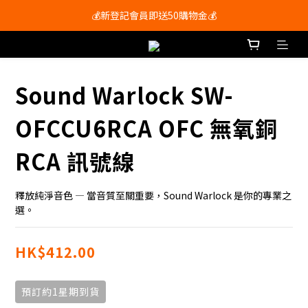
會員尊享購物滿$250即享免運費🚚
💰新登記會員即送50購物金💰
會員尊享購物滿$250即享免運費🚚
Sound Warlock SW-
OFCCU6RCA OFC 無氧銅
RCA 訊號線
釋放純淨音色 — 當音質至關重要，Sound Warlock 是你的專業之
選。
HK$412.00
預訂約1星期到貨