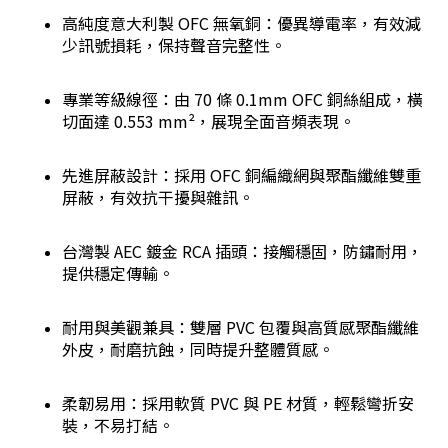
高純度意大利製 OFC 無氧銅：優異導電率，有效減
少訊號損耗，保持聲音完整性。
專業等級線徑：由 70 條 0.1mm OFC 銅絲組成，橫
切面達 0.553 mm²，展現全面音頻表現。
先進屏蔽設計：採用 OFC 銅編織網與聚酯纖維雙重
屏蔽，有效抗干擾與雜訊。
台灣製 AEC 鍍金 RCA 插頭：接觸穩固，防鏽耐用，
提供穩定傳輸。
耐用與美觀兼具：雙層 PVC 包覆與高質感聚酯纖維
外皮，耐磨抗蝕，同時提升整體質感。
柔韌易用：採用軟質 PVC 與 PE 材質，輕鬆彎折安
裝，不易打結。