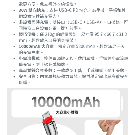
電更方便，免去額外收納煩惱。
30W 雙向快充
：支持 USB-C PD 快充，為手機、平板和其
他設備快速補充電力。
多設備同時充電
：雙接口（USB-C + USB-A）+ 自帶線，可
同時為三台設備充電，提升效率。
輕巧便攜
：僅 210g 的輕量設計，尺寸僅 95.7 x 60.7 x 31.8
mm，輕鬆放入口袋隨身攜帶。
10000mAh 大容量
：額定容量 5800mAh，輕鬆滿足一天
的充電需求。
小電流模式
：按住電源鍵 3 秒，啟用耳機、手錶等小電流設
備充電，防止過充或損壞。
高品質鋅合金外殼
：一體成型工藝，手感細膩，耐用美觀。
安全可靠
：內置車規級動力電芯，提供穩定輸出與多重安全
保護。