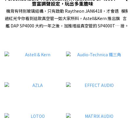
豐富調聲設定，玩出多重膽味
機背有特別玻璃結構，只有啟動 Raytheon JAN6418，才會透
模擬
過紅光令你看到這款真空管一如大家所料，Astell&Kern 推出旗
言，
艦 DAP SP4000 大約一年之後，加推增設真空管的 SP4000T，
捨。
延續膽、石雙旗艦 DAP 策略。SP4000T 再次選用軍規真空管
器材
Raytheon JAN6418，不過這次一用就是兩隻，而且首次在
Aud
DAP 領域讓用家自選「Triode」、「Ultra Linear」和
了完
「Pentode」真空管模式，配合上一代已有的「Tube
樂播
Current」設定，以及與「Op-Amp」共同運作的「HYBRID」
業級產
模式，加上 SP4000 原有的各種數碼、模擬設定等等，帶來大量
額外
調聲空間。有關 SP4000T（Stainless steel 外殼版本，下稱
喇叭
SP4000T）的軟、硬件配置和設計特色，我們早前已經在
級解碼
Facebook Fanpage、YouTube 頻道內報導過，這次就不再重
複，將篇幅用來描述它不同設定下的聲音表現！現在就直接進入
32B
試聽環節…… 三種真空管模式，無疑是 SP4000T 兩大類點之
現高
一 試聽導讀試聽時，開啟了 SP4000T 的「High driving
LUN
mode」，數碼濾波為「Short Delay Sharp Roll-Off
信號
(default)」，然後關掉其他數碼處理，包括「DAR」、
出細