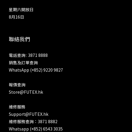
「Pentode」的音效在三種真空管模式之中最強，中、低音濃度
星期六開放日
最低，相對強調分隔度以及線條感，不過整體來說，仍然厚曖而
8月16日
寬鬆，帶出溫度和韻味，多於中性以及分解各種聲音元素。收放
速度和強弱對比，以三種真空管模式之冠，高音泛音也最為清
爽。SP4000T 的工業設計，與 SP4000 非常相似，但只要細心
聯絡我們
留意，兩者在細節上有不少差異 設計語言還是 Astell&Kern 自
AK240 開始那套「馬特洪峰光影概念」 三種膽味，如何決擇？
電話查詢 : 3871 8888
如何選擇三種模式呢？「Triode」最強調融和、厚潤、豐厚中
銷售及訂單查詢
音與低音、暖聲底，而相對降低分離度、線條以及官能刺激，相
WhatsApp (+852) 9220 9827
對地，人聲抑揚更強，亦更加豐厚潤澤，多一點成熟、感情與韻
味。另外兩種真空管模式同樣擁有這種寬鬆、豐厚和溫度，只是
報價查詢
幅度較低。在中聲方面，「Ultra Linear」和「Pentode」濃厚
Store@FUTEX.hk
程度接近，兩者更相對清爽，人聲五音相對平均，咬字也更清
楚，中氣更好。「Triode」就較多喉音，鼻音也相對多一點，
維修服務
帶出更多起伏，尤其是大線條的起伏，聽起來情感更加豐富，亦
Support@FUTEX.hk
更加感性。輸出當然少不了 4.4mm TRRRS 平衡介面 至於
維修服務查詢：3871 8882
「Ultra Linear」和「Pentode」最明顯的分別，在於前者就較
Whatsapp (+852) 6543 3035
為秀麗，人聲取向比較年輕、清甜、較有朝氣；而後者的動態對