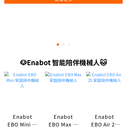
🐶Enabot 智能陪伴機械人🐱
Enabot
Enabot
Enabot
EBO Mini 家
EBO Max 家
EBO Air 2S