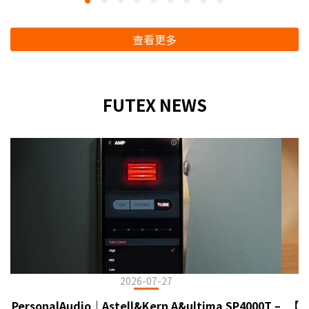
查看更多
FUTEX NEWS
2026-07-27
PersonalAudio｜Astell&Kern A&ultima SP4000T –
【臻