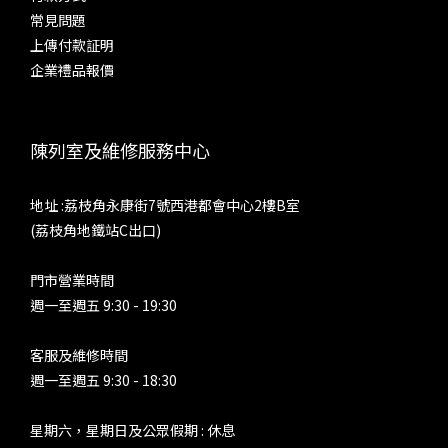
尾。對於全動鐵單元耳機，也許會有另一種體驗，不過配合單動
AE
常見問題
圈，或是是大動圈作低音單元的耳機的話，這個模式不是設計來
上傳付款証明
聆聽大編制、低音編曲複雜的音樂。人聲韻味，以及小編制、少
求。 
企業禮品報價
量樂器時，能夠凸顯歌手和樂器的質感，感情也更加豐富。 參
極致
考耳機之二：Fender Ten5 CM + Brise Works MIKAGE 耳機
皆能
線 超線性 Ultra Linear（Tube Current: High）這也是非常接
陳列室及維修服務中心
近部分發燒友所認定的膽味。SP4000T 於這個模或之下，仍然
htt
是中下盤豐厚，但中音相對「Triode」來得清秀，中、低音量
地址 :荔枝角永康街7號西港都會中心2樓B室
感收一點，而低音分量與下潛則差不多。速度不錯，能夠對應更
(荔枝角地鐵站C出口)
多音樂種類，而同時給你溫厚與清甜。參考耳機之三：
Sennheiser IE800 五極管 Pentode（Tube Current: High）真
門市營業時間
正了解真管空得發燒友，就會知道其實沒有所謂的膽味。因為真
週一至週五 9:30 - 19:30
空管種類眾多，不同線路、不同元件和製作方式，會產生不同聲
底，並沒有固定味道和取向。例如，真空管可能非常中性，甚至
客服及維修時間
冷聲，亦能夠產生強大動力和控制力，部分膽機的分析力、收放
週一至週五 9:30 - 18:30
速度以及頻寬，勝過大部分晶體管器材。不少擁有出色推力、動
態、收放速度的膽後級，都是採用五極管負責功率放大，由此可
星期六，星期日及公眾假期 : 休息
以想像 SP 4000T 的「Pentode」模式是哪種聲底。的而且確，