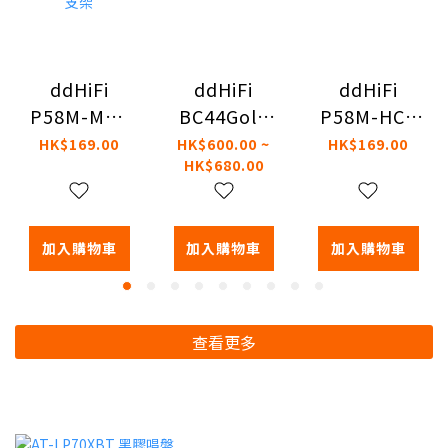
ddHiFi
ddHiFi
ddHiFi
BC44Gold
P58M-HC5
P58M-MR3
4.4 平衡對錄
專用於AK
專為水月雨
HK$600.00 ~
HK$169.00
HK$169.00
HK$680.00
線
HC5磁吸支
MOONRIVER3
架
磁吸支架
加入購物車
加入購物車
加入購物車
查看更多