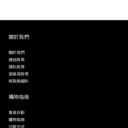
「Crossfeed」等等。而參考耳機分別在 Acoustune HS2000
飛秒
MK II + ACT05 聲學腔體、Sennheiser IE800、Fender Ten5
分別為
CM + Brise Works MIKAGE 耳機線等等。以下是綜合三款耳機
高速 
的聽感。 源自 SP4000 的「High Driving Mode」並聯放大模
降低
式，值得長期啟用試聽時，關掉包括「Digital Audio
與層次
關於我們
Remaster」在內多種影響基本聲底的功能數碼濾波以「Short
擬輸
Delay Sharp Roll-Off (default)」作為基準 三極管、超線性、
音機
關於我們
五極管即是真空管模式的「Triode」、「Ultra Linear」和
現前
運送政策
「Pentode」。感受膽味之前，需要先啟動其中一種「Tube
致動態
隱私政策
Mode」，然後給 SP4000T 十來分鐘熱身，之後不但聲音會穩
致的
退換貨政策
定下來，機身也會變得頗熱。這次試聽時，未有跟來原裝皮套，
求。
條款與細則
使用皮套隔開部分熱量後，理應會更容易手持。參考耳機之一：
色，完
Acoustune HS2000 MK II + ACT05 聲學腔體 三極管
購物指南
Triode（Tube Current: High）一般來說，三極管的聲音溫
32B
暖、厚潤、高音悅耳，是不少發燒友所認定的「膽味」。
的音質
SP4000T 在這個模式之下，中、低音比較豐厚，聽感厚潤而多
輸出介
會員計劃
泛音。低音分量多而下潛出色，不過控制力、衝擊力不是強項，
出，
購物指南
低音着重寬鬆，不是將線條收得緊緻。餘韻悠長，但遠未至於拖
統。
付款方式