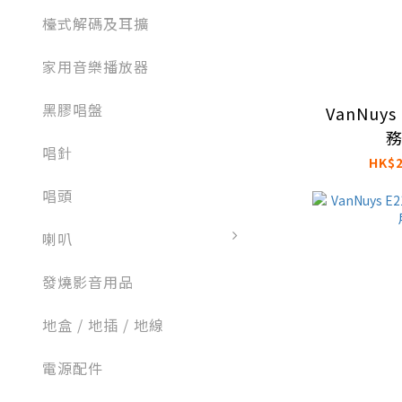
檯式解碼及耳擴
家用音樂播放器
黑膠唱盤
VanNuys
唱針
HK$2
唱頭
喇叭
發燒影音用品
地盒 / 地插 / 地線
電源配件