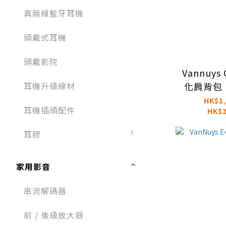
真無線藍牙耳機
頭戴式耳機​
頭戴影院
Vannuys
耳機升級線材
化肩背包（F
吸
HK$1,
耳機插頭配件​​
HK$2
耳膠
家用影音
串流解碼器
前 / 後級放大器