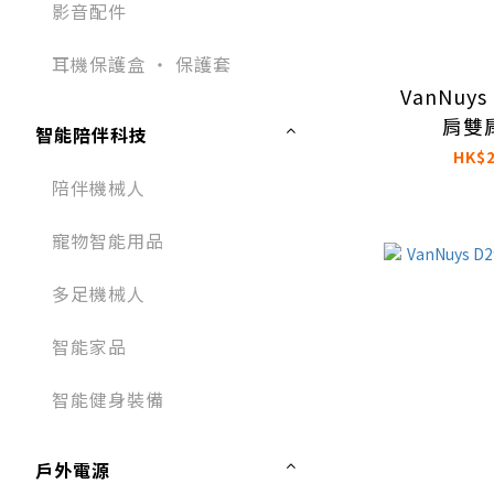
影音配件
耳機保護盒 ‧ 保護套
VanNuys
肩雙
智能陪伴科技
HK$2
陪伴機械人
寵物智能用品
多足機械人
智能家品
智能健身裝備
戶外電源