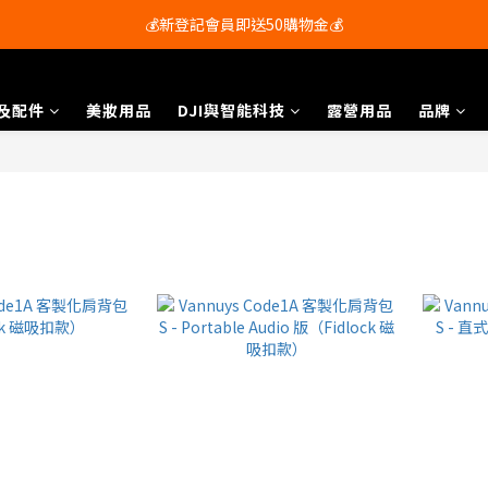
會員尊享購物滿$250即享免運費🚚
💰新登記會員即送50購物金💰
會員尊享購物滿$250即享免運費🚚
及配件
美妝用品
DJI與智能科技
露營用品
品牌