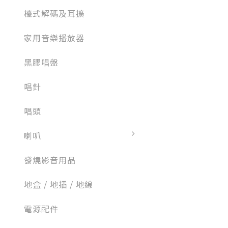
檯式解碼及耳擴
家用音樂播放器
黑膠唱盤
唱針
唱頭
喇叭
發燒影音用品
地盒 / 地插 / 地線
電源配件