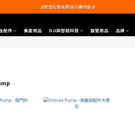
會員尊享購物滿$250即享免運費🚚
💰新登記會員即送50購物金💰
會員尊享購物滿$250即享免運費🚚
及配件
美妝用品
DJI與智能科技
露營用品
品牌
Pump