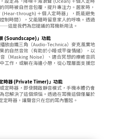
設定為「降噪＋海浪聲 (Ocean) ＋個人定時
的同時被自然音包覆，提升專注力。居家時，
Hear-through) ＋個人定時器」，既能避免
控制時間），又能隨時留意家人的呼喚。透過
——這是我們為您提議的耳機新用法。
Soundscape)」功能
放由鐵三角（Audio-Technica）麥克風實地
果的自然音效（有助於小睡或平復情緒），以
Masking Noise）、適合冥想的療癒音訊
中工作，或躺在海邊小憩，從心理層面支援您
 (Private Timer)」功能
或定時器，即使開啟靜音模式，手機本體仍會
為您解決了這個煩惱。透過在耳機這個僅屬於
定定時器，讓聲音只在您的耳內響起。