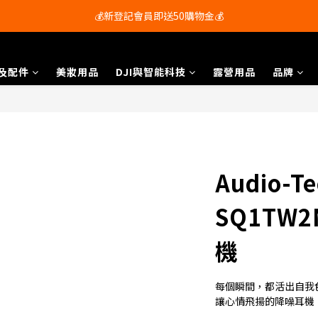
會員尊享購物滿$250即享免運費🚚
💰新登記會員即送50購物金💰
會員尊享購物滿$250即享免運費🚚
及配件
美妝用品
DJI與智能科技
露營用品
品牌
Audio-Te
SQ1TW
機
每個瞬間，都活出自我
讓心情飛揚的降噪耳機