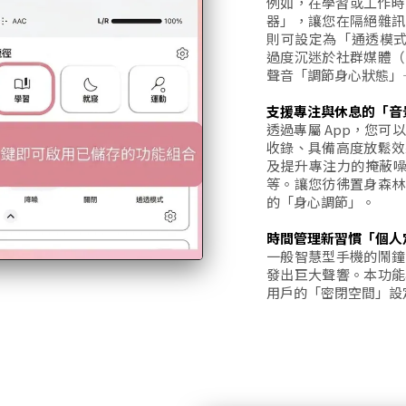
例如，在學習或工作時，
器」，讓您在隔絕雜訊
則可設定為「通透模式 (
過度沉迷於社群媒體（
聲音「調節身心狀態」
支援專注與休息的「音景 (
透過專屬 App，您可以播
收錄、具備高度放鬆效
及提升專注力的掩蔽噪音（
等。讓您彷彿置身森林
的「身心調節」。
時間管理新習慣「個人定時器
一般智慧型手機的鬧鐘
發出巨大聲響。本功能
用戶的「密閉空間」設