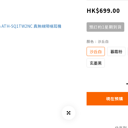
HK$699.00
預訂約1星期到貨
顏色
: 沙丘白
沙丘白
暮霞粉
玄墨黑
現在預購
分享到