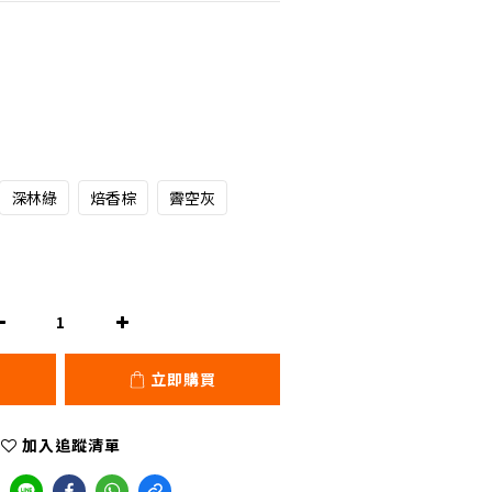
深林綠
焙香棕
霽空灰
立即購買
加入追蹤清單