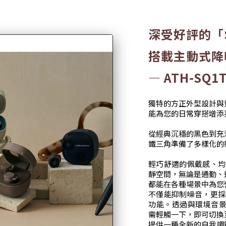
深受好評的「
搭載主動式降
— ATH-SQ1
獨特的方正外型設計與
能為您的日常穿搭增添
從經典沉穩的黑色到充
鐵三角準備了多樣化的
輕巧舒適的佩戴感、均
靜空間，無論是通勤、
都能在各種場景中為您
不僅能抑制噪音，更採
功能。透過與環境音景（
需輕觸一下，即可切換
提供一種全新的自我調