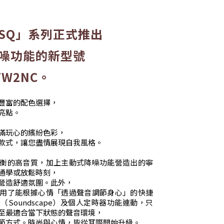
SQ」系列正式推出
噪功能的新型號
TW2NC。
豐富的配色選擇，
亮點。
滿玩心的繽紛色彩，
款式，讓您盡情展現自我風格。
衡的高音質，加上主動式降噪功能營造出的寧
通學或放鬆時刻，
營造舒適氛圍。此外，
用了能根據心情「透過聲音調節身心」的快捷
Soundscape）及個人定時器功能連動，只
至最適合當下狀態的聲音環境，
節方式。時尚與心情，皆從耳際開始升級。