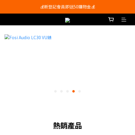
會員尊享購物滿$250即享免運費🚚
💰新登記會員即送50購物金💰
會員尊享購物滿$250即享免運費🚚
熱銷產品