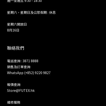
週一至週五 9:30 - 18:30
速度以及頻寬，勝過大部分晶體管器材。不少擁有出色推力、動
態、收放速度的膽後級，都是採用五極管負責功率放大，由此可
星期六，星期日及公眾假期 : 休息
以想像 SP 4000T 的「Pentode」模式是哪種聲底。的而且確，
「Pentode」的音效在三種真空管模式之中最強，中、低音濃度
星期六開放日
最低，相對強調分隔度以及線條感，不過整體來說，仍然厚曖而
8月16日
寬鬆，帶出溫度和韻味，多於中性以及分解各種聲音元素。收放
速度和強弱對比，以三種真空管模式之冠，高音泛音也最為清
爽。SP4000T 的工業設計，與 SP4000 非常相似，但只要細心
聯絡我們
留意，兩者在細節上有不少差異 設計語言還是 Astell&Kern 自
AK240 開始那套「馬特洪峰光影概念」 三種膽味，如何決擇？
電話查詢 : 3871 8888
如何選擇三種模式呢？「Triode」最強調融和、厚潤、豐厚中
銷售及訂單查詢
音與低音、暖聲底，而相對降低分離度、線條以及官能刺激，相
WhatsApp (+852) 9220 9827
對地，人聲抑揚更強，亦更加豐厚潤澤，多一點成熟、感情與韻
味。另外兩種真空管模式同樣擁有這種寬鬆、豐厚和溫度，只是
報價查詢
幅度較低。在中聲方面，「Ultra Linear」和「Pentode」濃厚
Store@FUTEX.hk
程度接近，兩者更相對清爽，人聲五音相對平均，咬字也更清
楚，中氣更好。「Triode」就較多喉音，鼻音也相對多一點，
維修服務
帶出更多起伏，尤其是大線條的起伏，聽起來情感更加豐富，亦