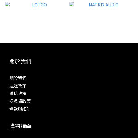
一 試聽導讀試聽時，開啟了 SP4000T 的「High driving
LUN
mode」，數碼濾波為「Short Delay Sharp Roll-Off
信號
(default)」，然後關掉其他數碼處理，包括「DAR」、
出細
「Crossfeed」等等。而參考耳機分別在 Acoustune HS2000
飛秒
MK II + ACT05 聲學腔體、Sennheiser IE800、Fender Ten5
分別為
CM + Brise Works MIKAGE 耳機線等等。以下是綜合三款耳機
高速 
的聽感。 源自 SP4000 的「High Driving Mode」並聯放大模
降低
式，值得長期啟用試聽時，關掉包括「Digital Audio
與層次
關於我們
Remaster」在內多種影響基本聲底的功能數碼濾波以「Short
擬輸
Delay Sharp Roll-Off (default)」作為基準 三極管、超線性、
音機
關於我們
五極管即是真空管模式的「Triode」、「Ultra Linear」和
現前
運送政策
「Pentode」。感受膽味之前，需要先啟動其中一種「Tube
致動態
隱私政策
Mode」，然後給 SP4000T 十來分鐘熱身，之後不但聲音會穩
致的
退換貨政策
定下來，機身也會變得頗熱。這次試聽時，未有跟來原裝皮套，
求。
條款與細則
使用皮套隔開部分熱量後，理應會更容易手持。參考耳機之一：
色，完
Acoustune HS2000 MK II + ACT05 聲學腔體 三極管
購物指南
Triode（Tube Current: High）一般來說，三極管的聲音溫
32B
暖、厚潤、高音悅耳，是不少發燒友所認定的「膽味」。
的音質