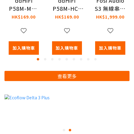
ddHiFi
Fosi Audio
ddHiFi
P58M-HC5
S3 無線串流
P58M-MR3
專用於AK
音樂播放器
專為水月雨
HK$169.00
HK$1,999.00
HK$169.00
HC5磁吸支
MOONRIVER3
架
磁吸支架
加入購物車
加入購物車
加入購物車
查看更多