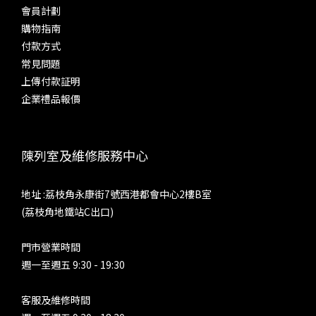
SP4000T 在這個模式之下，中、低音比較豐厚，聽感厚潤而多
輸出介
會員計劃
泛音。低音分量多而下潛出色，不過控制力、衝擊力不是強項，
出，
購物指南
低音着重寬鬆，不是將線條收得緊緻。餘韻悠長，但遠未至於拖
統。
付款方式
尾。對於全動鐵單元耳機，也許會有另一種體驗，不過配合單動
AE
常見問題
圈，或是是大動圈作低音單元的耳機的話，這個模式不是設計來
上傳付款証明
聆聽大編制、低音編曲複雜的音樂。人聲韻味，以及小編制、少
求。 
企業禮品報價
量樂器時，能夠凸顯歌手和樂器的質感，感情也更加豐富。 參
極致
考耳機之二：Fender Ten5 CM + Brise Works MIKAGE 耳機
皆能
線 超線性 Ultra Linear（Tube Current: High）這也是非常接
陳列室及維修服務中心
近部分發燒友所認定的膽味。SP4000T 於這個模或之下，仍然
htt
是中下盤豐厚，但中音相對「Triode」來得清秀，中、低音量
地址 :荔枝角永康街7號西港都會中心2樓B室
感收一點，而低音分量與下潛則差不多。速度不錯，能夠對應更
(荔枝角地鐵站C出口)
多音樂種類，而同時給你溫厚與清甜。參考耳機之三：
Sennheiser IE800 五極管 Pentode（Tube Current: High）真
門市營業時間
正了解真管空得發燒友，就會知道其實沒有所謂的膽味。因為真
週一至週五 9:30 - 19:30
空管種類眾多，不同線路、不同元件和製作方式，會產生不同聲
底，並沒有固定味道和取向。例如，真空管可能非常中性，甚至
客服及維修時間
冷聲，亦能夠產生強大動力和控制力，部分膽機的分析力、收放