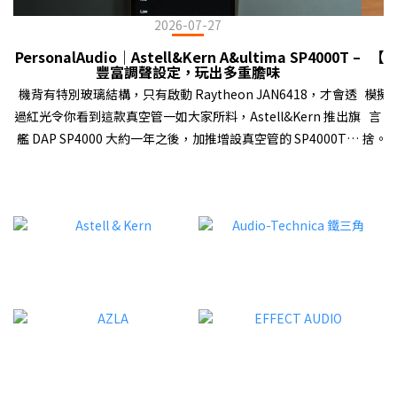
2026-07-27
PersonalAudio｜Astell&Kern A&ultima SP4000T –
【臻
豐富調聲設定，玩出多重膽味
機背有特別玻璃結構，只有啟動 Raytheon JAN6418，才會透
模擬
過紅光令你看到這款真空管一如大家所料，Astell&Kern 推出旗
言，
艦 DAP SP4000 大約一年之後，加推增設真空管的 SP4000T，
捨。
延續膽、石雙旗艦 DAP 策略。SP4000T 再次選用軍規真空管
器材
Raytheon JAN6418，不過這次一用就是兩隻，而且首次在
Aud
DAP 領域讓用家自選「Triode」、「Ultra Linear」和
了完
「Pentode」真空管模式，配合上一代已有的「Tube
樂播
Current」設定，以及與「Op-Amp」共同運作的「HYBRID」
業級產
模式，加上 SP4000 原有的各種數碼、模擬設定等等，帶來大量
額外
調聲空間。有關 SP4000T（Stainless steel 外殼版本，下稱
喇叭
SP4000T）的軟、硬件配置和設計特色，我們早前已經在
級解碼
Facebook Fanpage、YouTube 頻道內報導過，這次就不再重
複，將篇幅用來描述它不同設定下的聲音表現！現在就直接進入
32B
試聽環節…… 三種真空管模式，無疑是 SP4000T 兩大類點之
現高