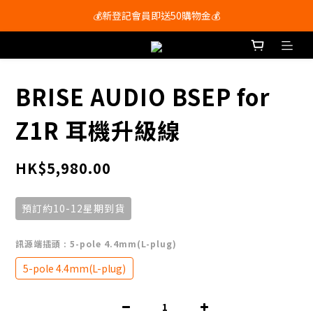
會員尊享購物滿$250即享免運費🚚
💰新登記會員即送50購物金💰
會員尊享購物滿$250即享免運費🚚
BRISE AUDIO BSEP for
Z1R 耳機升級線
HK$5,980.00
預訂約10-12星期到貨
訊源端插頭
: 5-pole 4.4mm(L-plug)
5-pole 4.4mm(L-plug)