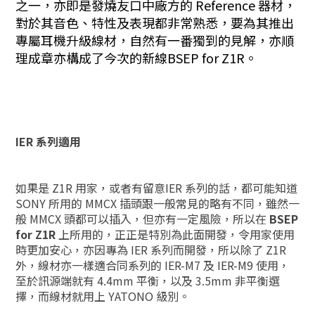
之一，亦即是發燒友口中廠方的 Reference 器材，
對於其音色、特性及表現都非常熟悉，要為其推出
專屬耳機升級線材，自然有一番獨到的見解，亦順
理成章亦構成了今次的新線BSEP for Z1R。
IER
系列適用
如果是 Z1R 用家，或者有留意IER 系列的話，都可能知道
SONY 所用的 MMCX 插頭跟一般常見的略有不同，雖然一
般 MMCX 頭都可以插入，但亦有一定風險，所以在
BSEP
for Z1R
上所用的，正正是特別為此面開發，令用家使用
時更加安心，亦因專為 IER 系列而開發，所以除了 Z1R
外，線材亦一樣適合同系列的 IER-M7 及 IER-M9 使用，
至於訊源端就有 4.4mm 平衡，以及 3.5mm 非平衡選
擇，而線材就用上 YATONO 級別。