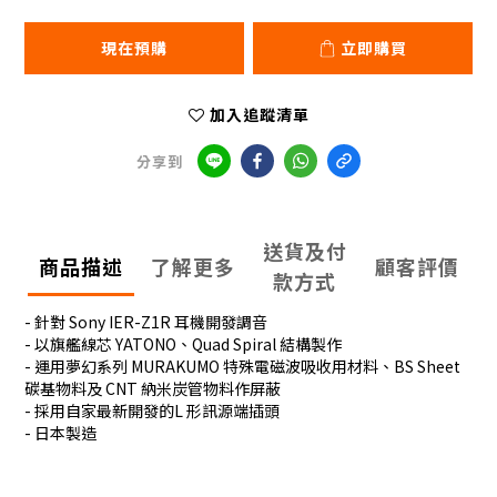
現在預購
立即購買
加入追蹤清單
分享到
送貨及付
商品描述
了解更多
顧客評價
款方式
- 針對 Sony IER-Z1R 耳機開發調音
- 以旗艦線芯 YATONO、Quad Spiral 結構製作
- 運用夢幻系列 MURAKUMO 特殊電磁波吸收用材料、BS Sheet
碳基物料及 CNT 納米炭管物料作屏蔽
- 採用自家最新開發的L 形訊源端插頭
- 日本製造