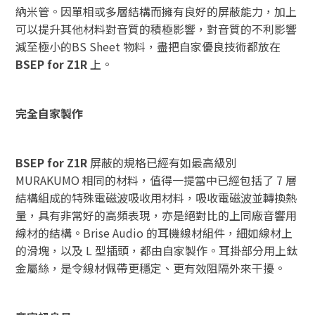
納米管。因單相或多層結構而擁有良好的屏蔽能力，加上
可以提升其他材料對音質的積極影響，對音質的不利影響
減至極小的BS Sheet 物料，盡把自家優良技術都放在
BSEP for Z1R
上。
完全自家製作
BSEP for Z1R
屏蔽的規格已經有如最高級別
MURAKUMO 相同的材料，值得一提當中已經包括了 7 層
結構組成的特殊電磁波吸收用材料，吸收電磁波並轉換熱
量，具有非常好的高頻表現，亦是絕對比的上同廠音響用
線材的結構。Brise Audio 的耳機線材組件，細如線材上
的滑塊，以及 L 型插頭，都由自家製作。耳掛部分用上鈦
金屬絲，是令線材佩帶更穩定、更有效阻隔外來干擾。