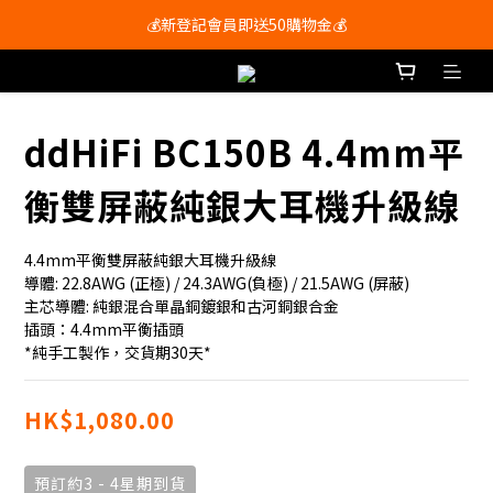
會員尊享購物滿$250即享免運費🚚
💰新登記會員即送50購物金💰
會員尊享購物滿$250即享免運費🚚
ddHiFi BC150B 4.4mm平
衡雙屏蔽純銀大耳機升級線
4.4mm平衡雙屏蔽純銀大耳機升級線
導體: 22.8AWG (正極) / 24.3AWG(負極) / 21.5AWG (屏蔽)
主芯導體: 純銀混合單晶銅鍍銀和古河銅銀合金
插頭：4.4mm平衡插頭
*純手工製作，交貨期30天*
HK$1,080.00
預訂約3 - 4星期到貨