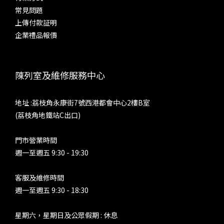
尾。對於全動鐵單元耳機，也許會有另一種體驗，不過配合單動
AE
常見問題
圈，或是是大動圈作低音單元的耳機的話，這個模式不是設計來
上傳付款証明
聆聽大編制、低音編曲複雜的音樂。人聲韻味，以及小編制、少
求。 
企業禮品報價
量樂器時，能夠凸顯歌手和樂器的質感，感情也更加豐富。 參
極致
考耳機之二：Fender Ten5 CM + Brise Works MIKAGE 耳機
皆能
線 超線性 Ultra Linear（Tube Current: High）這也是非常接
陳列室及維修服務中心
近部分發燒友所認定的膽味。SP4000T 於這個模或之下，仍然
htt
是中下盤豐厚，但中音相對「Triode」來得清秀，中、低音量
地址 :荔枝角永康街7號西港都會中心2樓B室
感收一點，而低音分量與下潛則差不多。速度不錯，能夠對應更
(荔枝角地鐵站C出口)
多音樂種類，而同時給你溫厚與清甜。參考耳機之三：
Sennheiser IE800 五極管 Pentode（Tube Current: High）真
門市營業時間
正了解真管空得發燒友，就會知道其實沒有所謂的膽味。因為真
週一至週五 9:30 - 19:30
空管種類眾多，不同線路、不同元件和製作方式，會產生不同聲
底，並沒有固定味道和取向。例如，真空管可能非常中性，甚至
客服及維修時間
冷聲，亦能夠產生強大動力和控制力，部分膽機的分析力、收放
週一至週五 9:30 - 18:30
速度以及頻寬，勝過大部分晶體管器材。不少擁有出色推力、動
態、收放速度的膽後級，都是採用五極管負責功率放大，由此可
星期六，星期日及公眾假期 : 休息
以想像 SP 4000T 的「Pentode」模式是哪種聲底。的而且確，