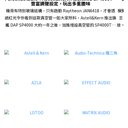
豐富調聲設定，玩出多重膽味
機背有特別玻璃結構，只有啟動 Raytheon JAN6418，才會透
模擬
過紅光令你看到這款真空管一如大家所料，Astell&Kern 推出旗
言，
艦 DAP SP4000 大約一年之後，加推增設真空管的 SP4000T，
捨。
延續膽、石雙旗艦 DAP 策略。SP4000T 再次選用軍規真空管
器材
Raytheon JAN6418，不過這次一用就是兩隻，而且首次在
Aud
DAP 領域讓用家自選「Triode」、「Ultra Linear」和
了完
「Pentode」真空管模式，配合上一代已有的「Tube
樂播
Current」設定，以及與「Op-Amp」共同運作的「HYBRID」
業級產
模式，加上 SP4000 原有的各種數碼、模擬設定等等，帶來大量
額外
調聲空間。有關 SP4000T（Stainless steel 外殼版本，下稱
喇叭
SP4000T）的軟、硬件配置和設計特色，我們早前已經在
級解碼
Facebook Fanpage、YouTube 頻道內報導過，這次就不再重
複，將篇幅用來描述它不同設定下的聲音表現！現在就直接進入
32B
試聽環節…… 三種真空管模式，無疑是 SP4000T 兩大類點之
現高
一 試聽導讀試聽時，開啟了 SP4000T 的「High driving
LUN
mode」，數碼濾波為「Short Delay Sharp Roll-Off
信號
(default)」，然後關掉其他數碼處理，包括「DAR」、
出細