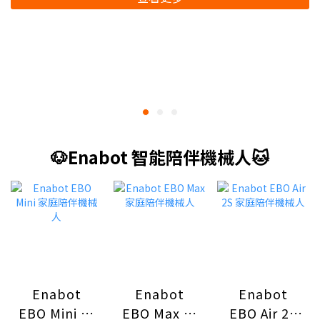
🐶Enabot 智能陪伴機械人🐱
Enabot
Enabot
Enabot
EBO Mini 家
EBO Max 家
EBO Air 2S