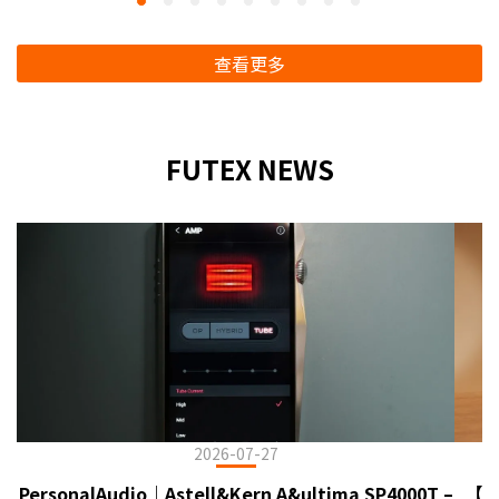
查看更多
FUTEX NEWS
2026-07-27
PersonalAudio｜Astell&Kern A&ultima SP4000T –
【臻