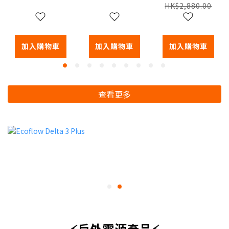
離器
自動無線黑
HK$2,880.00
膠唱盤
加入購物車
加入購物車
加入購物車
查看更多
⚡戶外電源產品⚡