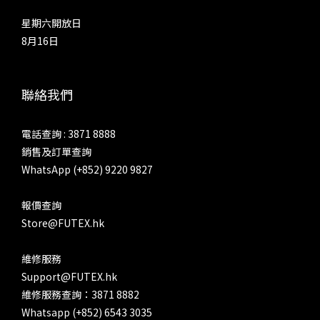
「Pentode」的音效在三種真空管模式之中最強，中、低音濃度
星期六開放日
最低，相對強調分隔度以及線條感，不過整體來說，仍然厚曖而
8月16日
寬鬆，帶出溫度和韻味，多於中性以及分解各種聲音元素。收放
速度和強弱對比，以三種真空管模式之冠，高音泛音也最為清
爽。SP4000T 的工業設計，與 SP4000 非常相似，但只要細心
聯絡我們
留意，兩者在細節上有不少差異 設計語言還是 Astell&Kern 自
AK240 開始那套「馬特洪峰光影概念」 三種膽味，如何決擇？
電話查詢 : 3871 8888
如何選擇三種模式呢？「Triode」最強調融和、厚潤、豐厚中
銷售及訂單查詢
音與低音、暖聲底，而相對降低分離度、線條以及官能刺激，相
WhatsApp (+852) 9220 9827
對地，人聲抑揚更強，亦更加豐厚潤澤，多一點成熟、感情與韻
味。另外兩種真空管模式同樣擁有這種寬鬆、豐厚和溫度，只是
報價查詢
幅度較低。在中聲方面，「Ultra Linear」和「Pentode」濃厚
Store@FUTEX.hk
程度接近，兩者更相對清爽，人聲五音相對平均，咬字也更清
楚，中氣更好。「Triode」就較多喉音，鼻音也相對多一點，
維修服務
帶出更多起伏，尤其是大線條的起伏，聽起來情感更加豐富，亦
Support@FUTEX.hk
更加感性。輸出當然少不了 4.4mm TRRRS 平衡介面 至於
維修服務查詢：3871 8882
「Ultra Linear」和「Pentode」最明顯的分別，在於前者就較
Whatsapp (+852) 6543 3035
為秀麗，人聲取向比較年輕、清甜、較有朝氣；而後者的動態對