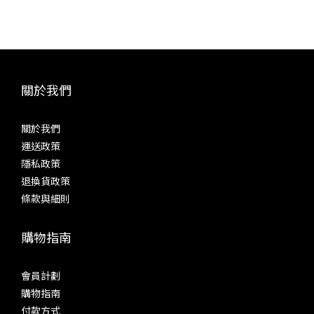
「Crossfeed」等等。而參考耳機分別在 Acoustune HS2000
飛秒
MK II + ACT05 聲學腔體、Sennheiser IE800、Fender Ten5
分別為
CM + Brise Works MIKAGE 耳機線等等。以下是綜合三款耳機
高速 
的聽感。 源自 SP4000 的「High Driving Mode」並聯放大模
降低
式，值得長期啟用試聽時，關掉包括「Digital Audio
與層次
關於我們
Remaster」在內多種影響基本聲底的功能數碼濾波以「Short
擬輸
Delay Sharp Roll-Off (default)」作為基準 三極管、超線性、
音機
關於我們
五極管即是真空管模式的「Triode」、「Ultra Linear」和
現前
運送政策
「Pentode」。感受膽味之前，需要先啟動其中一種「Tube
致動態
隱私政策
Mode」，然後給 SP4000T 十來分鐘熱身，之後不但聲音會穩
致的
退換貨政策
定下來，機身也會變得頗熱。這次試聽時，未有跟來原裝皮套，
求。
條款與細則
使用皮套隔開部分熱量後，理應會更容易手持。參考耳機之一：
色，完
Acoustune HS2000 MK II + ACT05 聲學腔體 三極管
購物指南
Triode（Tube Current: High）一般來說，三極管的聲音溫
32B
暖、厚潤、高音悅耳，是不少發燒友所認定的「膽味」。
的音質
SP4000T 在這個模式之下，中、低音比較豐厚，聽感厚潤而多
輸出介
會員計劃
泛音。低音分量多而下潛出色，不過控制力、衝擊力不是強項，
出，
購物指南
低音着重寬鬆，不是將線條收得緊緻。餘韻悠長，但遠未至於拖
統。
付款方式