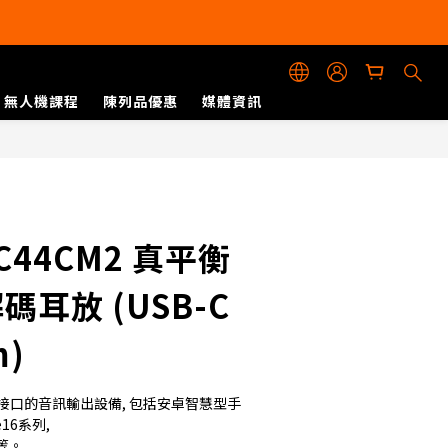
無人機課程
陳列品優惠
媒體資訊
立即購買
 TC44CM2 真平衡
碼耳放 (USB-C
m)
C接口的音訊輸出設備, 包括安卓智慧型手
e16系列,
等。