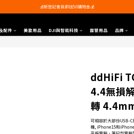
會員尊享購物滿$250即享免運費🚚
💰新登記會員即送50購物金💰
會員尊享購物滿$250即享免運費🚚
及配件
美妝用品
DJI與智能科技
露營用品
品牌
ddHiFi
4.4無損解
轉 4.4m
可相容於大部份USB-
機, iPhone15和iPhon
平板電腦、筆記型電腦