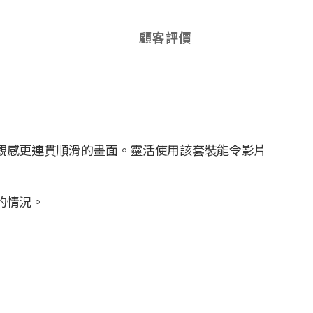
顧客評價
觀感更連貫順滑的畫面。靈活使用該套裝能令影片
的情況。