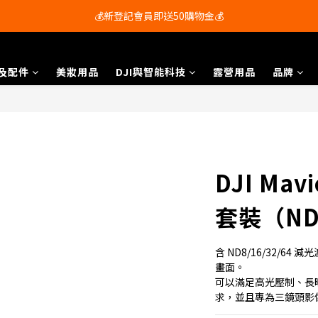
會員尊享購物滿$250即享免運費🚚
💰新登記會員即送50購物金💰
會員尊享購物滿$250即享免運費🚚
及配件
美妝用品
DJI與智能科技
露營用品
品牌
DJI Mav
套裝（ND8
含 ND8/16/32/
畫面。
可以滿足高光壓制、長
求，並且專為三鏡頭影