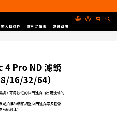
無人機課程
陳列品優惠
媒體資訊
立即購買
ic 4 Pro ND 濾鏡
/16/32/64）
64 減光濾鏡，可用較低的快門速度拍出更流暢的
曝光拍攝和精細調整快門速度等多種需
像系統最佳化。