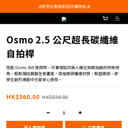
會員尊享購物滿$250即享免運費🚚
💰新登記會員即送50購物金💰
會員尊享購物滿$250即享免運費🚚
Osmo 2.5 公尺超長碳纖維
自拍桿
搭配 Osmo 360 使用時，可實現如同無人機在側跟拍般的特殊視
角，輕鬆捕捉震撼全景畫面。高強度碳纖維材質，輕盈穩固，即
使在劇烈運動中也能安心使用。
HK$560.00
HK$659.00
加入購物車
立即購買