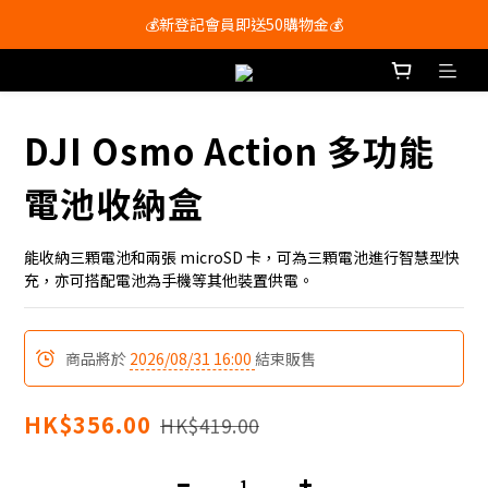
會員尊享購物滿$250即享免運費🚚
💰新登記會員即送50購物金💰
會員尊享購物滿$250即享免運費🚚
DJI Osmo Action 多功能
電池收納盒
能收納三顆電池和兩張 microSD 卡，可為三顆電池進行智慧型快
充，亦可搭配電池為手機等其他裝置供電。
商品將於
2026/08/31 16:00
結束販售
HK$356.00
HK$419.00