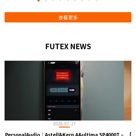
查看更多
FUTEX NEWS
2026-07-27
PersonalAudio｜Astell&Kern A&ultima SP4000T –
【臻