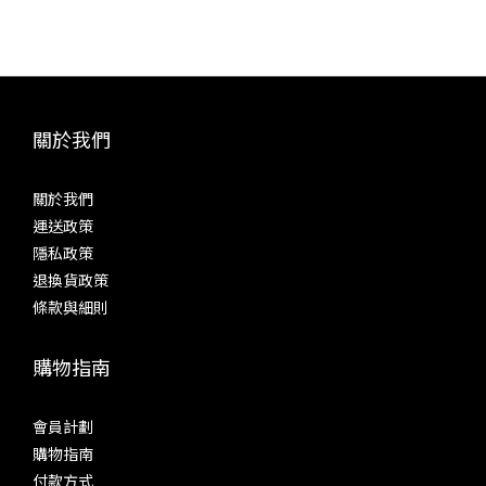
「Crossfeed」等等。而參考耳機分別在 Acoustune HS2000
飛秒
MK II + ACT05 聲學腔體、Sennheiser IE800、Fender Ten5
分別為
CM + Brise Works MIKAGE 耳機線等等。以下是綜合三款耳機
高速 
的聽感。 源自 SP4000 的「High Driving Mode」並聯放大模
降低
式，值得長期啟用試聽時，關掉包括「Digital Audio
與層次
關於我們
Remaster」在內多種影響基本聲底的功能數碼濾波以「Short
擬輸
Delay Sharp Roll-Off (default)」作為基準 三極管、超線性、
音機
關於我們
五極管即是真空管模式的「Triode」、「Ultra Linear」和
現前
運送政策
「Pentode」。感受膽味之前，需要先啟動其中一種「Tube
致動態
隱私政策
Mode」，然後給 SP4000T 十來分鐘熱身，之後不但聲音會穩
致的
退換貨政策
定下來，機身也會變得頗熱。這次試聽時，未有跟來原裝皮套，
求。
條款與細則
使用皮套隔開部分熱量後，理應會更容易手持。參考耳機之一：
色，完
Acoustune HS2000 MK II + ACT05 聲學腔體 三極管
購物指南
Triode（Tube Current: High）一般來說，三極管的聲音溫
32B
暖、厚潤、高音悅耳，是不少發燒友所認定的「膽味」。
的音質
SP4000T 在這個模式之下，中、低音比較豐厚，聽感厚潤而多
輸出介
會員計劃
泛音。低音分量多而下潛出色，不過控制力、衝擊力不是強項，
出，
購物指南
低音着重寬鬆，不是將線條收得緊緻。餘韻悠長，但遠未至於拖
統。
付款方式