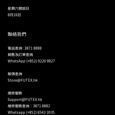
「Pentode」的音效在三種真空管模式之中最強，中、低音濃度
星期六開放日
最低，相對強調分隔度以及線條感，不過整體來說，仍然厚曖而
8月16日
寬鬆，帶出溫度和韻味，多於中性以及分解各種聲音元素。收放
速度和強弱對比，以三種真空管模式之冠，高音泛音也最為清
爽。SP4000T 的工業設計，與 SP4000 非常相似，但只要細心
聯絡我們
留意，兩者在細節上有不少差異 設計語言還是 Astell&Kern 自
AK240 開始那套「馬特洪峰光影概念」 三種膽味，如何決擇？
電話查詢 : 3871 8888
如何選擇三種模式呢？「Triode」最強調融和、厚潤、豐厚中
銷售及訂單查詢
音與低音、暖聲底，而相對降低分離度、線條以及官能刺激，相
WhatsApp (+852) 9220 9827
對地，人聲抑揚更強，亦更加豐厚潤澤，多一點成熟、感情與韻
味。另外兩種真空管模式同樣擁有這種寬鬆、豐厚和溫度，只是
報價查詢
幅度較低。在中聲方面，「Ultra Linear」和「Pentode」濃厚
Store@FUTEX.hk
程度接近，兩者更相對清爽，人聲五音相對平均，咬字也更清
楚，中氣更好。「Triode」就較多喉音，鼻音也相對多一點，
維修服務
帶出更多起伏，尤其是大線條的起伏，聽起來情感更加豐富，亦
Support@FUTEX.hk
更加感性。輸出當然少不了 4.4mm TRRRS 平衡介面 至於
維修服務查詢：3871 8882
「Ultra Linear」和「Pentode」最明顯的分別，在於前者就較
Whatsapp (+852) 6543 3035
為秀麗，人聲取向比較年輕、清甜、較有朝氣；而後者的動態對