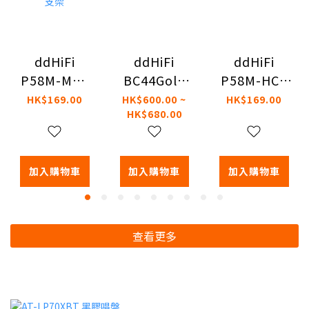
ddHiFi
ddHiFi
ddHiFi
BC44Gold
P58M-HC5
P58M-MR3
4.4 平衡對錄
專用於AK
專為水月雨
HK$600.00 ~
HK$169.00
HK$169.00
HK$680.00
線
HC5磁吸支
MOONRIVER3
架
磁吸支架
加入購物車
加入購物車
加入購物車
查看更多