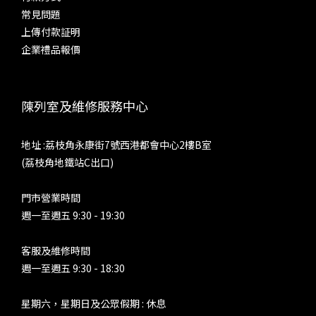
尾。對於全動鐵單元耳機，也許會有另一種體驗，不過配合單動
AE
常見問題
圈，或是是大動圈作低音單元的耳機的話，這個模式不是設計來
上傳付款証明
聆聽大編制、低音編曲複雜的音樂。人聲韻味，以及小編制、少
求。 
企業禮品報價
量樂器時，能夠凸顯歌手和樂器的質感，感情也更加豐富。 參
極致
考耳機之二：Fender Ten5 CM + Brise Works MIKAGE 耳機
皆能
線 超線性 Ultra Linear（Tube Current: High）這也是非常接
陳列室及維修服務中心
近部分發燒友所認定的膽味。SP4000T 於這個模或之下，仍然
htt
是中下盤豐厚，但中音相對「Triode」來得清秀，中、低音量
地址 :荔枝角永康街7號西港都會中心2樓B室
感收一點，而低音分量與下潛則差不多。速度不錯，能夠對應更
(荔枝角地鐵站C出口)
多音樂種類，而同時給你溫厚與清甜。參考耳機之三：
Sennheiser IE800 五極管 Pentode（Tube Current: High）真
門市營業時間
正了解真管空得發燒友，就會知道其實沒有所謂的膽味。因為真
週一至週五 9:30 - 19:30
空管種類眾多，不同線路、不同元件和製作方式，會產生不同聲
底，並沒有固定味道和取向。例如，真空管可能非常中性，甚至
客服及維修時間
冷聲，亦能夠產生強大動力和控制力，部分膽機的分析力、收放
週一至週五 9:30 - 18:30
速度以及頻寬，勝過大部分晶體管器材。不少擁有出色推力、動
態、收放速度的膽後級，都是採用五極管負責功率放大，由此可
星期六，星期日及公眾假期 : 休息
以想像 SP 4000T 的「Pentode」模式是哪種聲底。的而且確，