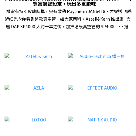
豐富調聲設定，玩出多重膽味
機背有特別玻璃結構，只有啟動 Raytheon JAN6418，才會透
模擬
過紅光令你看到這款真空管一如大家所料，Astell&Kern 推出旗
言，
艦 DAP SP4000 大約一年之後，加推增設真空管的 SP4000T，
捨。
延續膽、石雙旗艦 DAP 策略。SP4000T 再次選用軍規真空管
器材
Raytheon JAN6418，不過這次一用就是兩隻，而且首次在
Aud
DAP 領域讓用家自選「Triode」、「Ultra Linear」和
了完
「Pentode」真空管模式，配合上一代已有的「Tube
樂播
Current」設定，以及與「Op-Amp」共同運作的「HYBRID」
業級產
模式，加上 SP4000 原有的各種數碼、模擬設定等等，帶來大量
額外
調聲空間。有關 SP4000T（Stainless steel 外殼版本，下稱
喇叭
SP4000T）的軟、硬件配置和設計特色，我們早前已經在
級解碼
Facebook Fanpage、YouTube 頻道內報導過，這次就不再重
複，將篇幅用來描述它不同設定下的聲音表現！現在就直接進入
32B
試聽環節…… 三種真空管模式，無疑是 SP4000T 兩大類點之
現高
一 試聽導讀試聽時，開啟了 SP4000T 的「High driving
LUN
mode」，數碼濾波為「Short Delay Sharp Roll-Off
信號
(default)」，然後關掉其他數碼處理，包括「DAR」、
出細