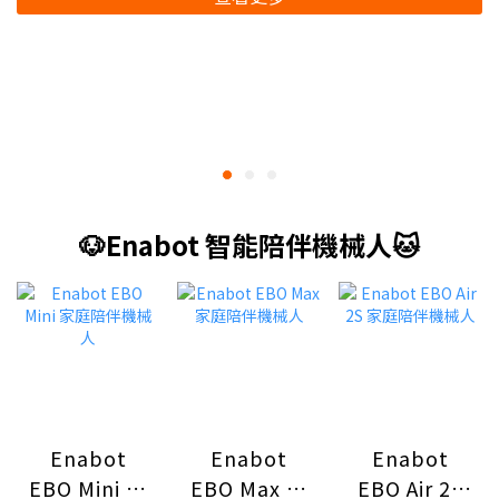
🐶Enabot 智能陪伴機械人🐱
Enabot
Enabot
Enabot
EBO Mini 家
EBO Max 家
EBO Air 2S