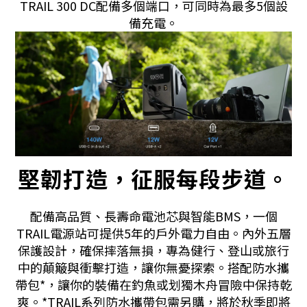
TRAIL 300 DC配備多個端口，可同時為最多5個設
備充電。
堅韌打造，征服每段步道。
配備高品質、長壽命電池芯與智能BMS，一個
TRAIL電源站可提供5年的戶外電力自由。內外五層
保護設計，確保摔落無損，專為健行、登山或旅行
中的顛簸與衝擊打造，讓你無憂探索。搭配防水攜
帶包*，讓你的裝備在釣魚或划獨木舟冒險中保持乾
爽。*TRAIL系列防水攜帶包需另購，將於秋季即將