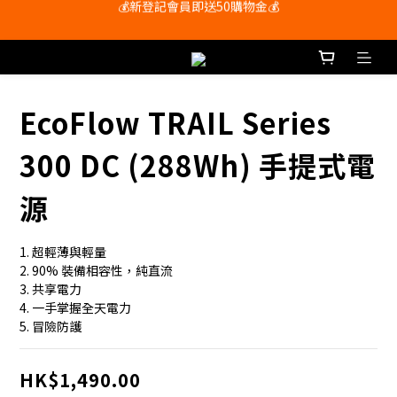
會員尊享購物滿$250即享免運費🚚
會員尊享購物滿$250即享免運費🚚
💰新登記會員即送50購物金💰
會員尊享購物滿$250即享免運費🚚
EcoFlow TRAIL Series
300 DC (288Wh) 手提式電
源
1. 超輕薄與輕量
2. 90% 裝備相容性，純直流
3. 共享電力
4. 一手掌握全天電力
5. 冒險防護
HK$1,490.00