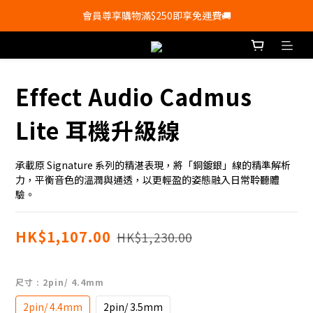
會員尊享購物滿$250即享免運費🚚
會員尊享購物滿$250即享免運費🚚
💰新登記會員即送50購物金💰
會員尊享購物滿$250即享免運費🚚
Effect Audio Cadmus
Lite 耳機升級線
承載原 Signature 系列的精湛表現，將「銅鍍銀」線的精準解析
力，平衡音色的溫潤與通透，以更輕盈的姿態融入日常聆聽體
驗。
HK$1,107.00
HK$1,230.00
尺寸
: 2pin/ 4.4mm
2pin/ 4.4mm
2pin/ 3.5mm