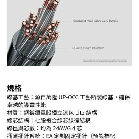
規格
線基工藝：源自萬隆 UP-OCC 工藝所製線基，確保
卓越的導電性能
材質：銅鍍銀單股獨立漆包 Litz 結構
線芯結構：七股複合線芯線徑結構
線徑與芯數：均為 24AWG 4 芯
插頭插針系統：EA 定制固定插針（預設標配