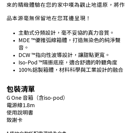
來的精緻體驗在您的家中嘆為觀止地還原，將作
品本源毫無保留地在您耳邊呈現！
主動式分頻設計，毫不妥協的真力音質。
MDE ™優雅弧線箱體，打造無染色的純淨聲
音。
DCW ™指向性波導設計，讓甜點更寬。
Iso-Pod ™隔振底座，適合舒適的聆聽角度
100%鋁製箱體，材料科學與工業設計的融合
包裝清單
G One 音箱（含iso-pod）
電源線1.8m
使用說明書
致謝卡