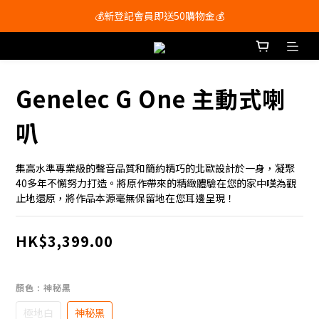
會員尊享購物滿$250即享免運費🚚
💰新登記會員即送50購物金💰
會員尊享購物滿$250即享免運費🚚
Genelec G One 主動式喇
叭
集高水準專業級的聲音品質和簡約精巧的北歐設計於一身，凝聚
40多年不懈努力打造。將原作帶來的精緻體驗在您的家中嘆為觀
止地還原，將作品本源毫無保留地在您耳邊呈現！
HK$3,399.00
顏色
: 神秘黑
極地白
神秘黑