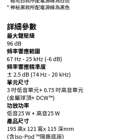
* 極地白款所配電源線為白色
* 神秘黑款所配電源線為黑色
詳細參數
最大聲壓級
96 dB
頻率響應範圍
67 Hz - 25 kHz (-6 dB)
頻率響應精準度
± 2.5 dB (74 Hz - 20 kHz)
單元尺寸
3 吋低音單元+ 0.75 吋高音單元
(金屬球頂+ DCW™)
功放功率
低音25 W + 高音25 W
產品尺寸
195 高x 121 寬x 115 深mm
(含Iso-Pod ™隔振底座)