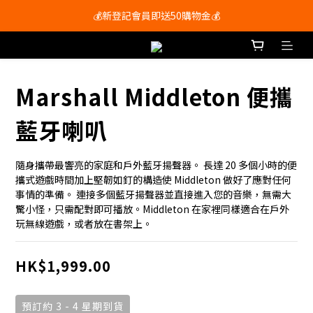
會員尊享購物滿$250即享免運費🚚
💰新登記會員即送50購物金💰
會員尊享購物滿$250即享免運費🚚
Marshall Middleton 便攜
藍牙喇叭
隨身攜帶最響亮的家庭和戶外藍牙揚聲器。 長達 20 多個小時的便
攜式遊戲時間加上堅韌如釘的構造使 Middleton 做好了應對任何
事情的準備。 連接多個藍牙揚聲器並直接進入您的音樂，無需大
驚小怪，只需配對即可播放。Middleton 在家裡同樣適合在戶外
玩無線遊戲，或者放在書架上。
HK$1,999.00
預訂約 3 - 4 星期到貨