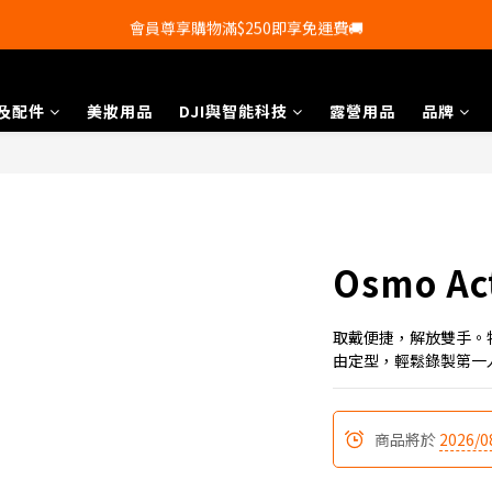
會員尊享購物滿$250即享免運費🚚
會員尊享購物滿$250即享免運費🚚
💰新登記會員即送50購物金💰
及配件
美妝用品
DJI與智能科技
露營用品
品牌
會員尊享購物滿$250即享免運費🚚
Osmo A
取戴便捷，解放雙手。
由定型，輕鬆錄製第一
商品將於
2026/0