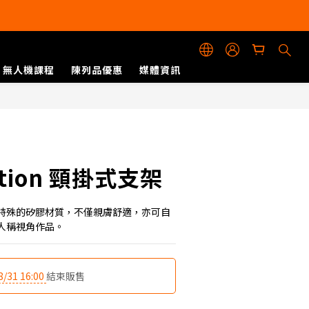
無人機課程
陳列品優惠
媒體資訊
立即購買
ction 頸掛式支架
特殊的矽膠材質，不僅親膚舒適，亦可自
人稱視角作品。
8/31 16:00
結束販售