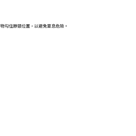
外物勾住脖頸位置，以避免窒息危險。