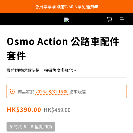
會員尊享購物滿$250即享免運費🚚
會員尊享購物滿$250即享免運費🚚
💰新登記會員即送50購物金💰
會員尊享購物滿$250即享免運費🚚
Osmo Action 公路車配件
套件
機位切換輕鬆快捷，拍攝角度多樣化。
商品將於
2026/08/31 16:00
結束販售
HK$390.00
HK$459.00
預訂約 6 - 8 星期到貨