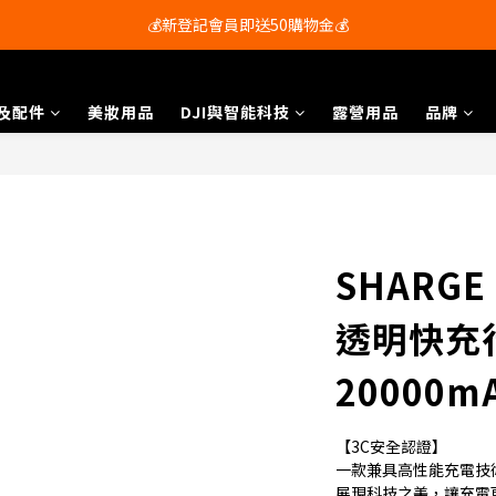
💰新登記會員即送50購物金💰
會員尊享購物滿$250即享免運費🚚
會員尊享購物滿$250即享免運費🚚
及配件
美妝用品
DJI與智能科技
露營用品
品牌
SHARGE 
透明快充
20000m
【3C安全認證】
一款兼具高性能充電技
展現科技之美，讓充電