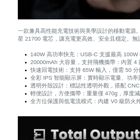
一款兼具高性能充電技術與美學設計的移動電源。它不
星 21700 電芯，讓充電更高效、安全且穩定
140W 高功率快充：USB-C 支援最高 10
20000mAh 大容量，支持飛機攜帶：內置 
快速回電技術：支持 65W 輸入，僅需 50 
全彩 IPS 智能顯示屏：實時顯示電量、
透明外殼設計：標誌性透明外觀，搭配 CN
輕便設計，方便攜帶：重量僅 470g，厚度
全方位保護與低電流模式：內建 V0 級防