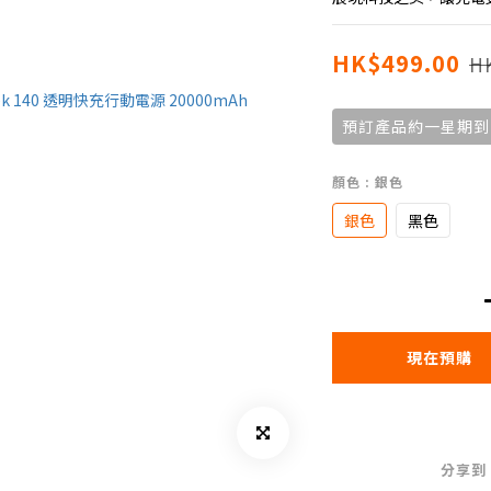
HK$499.00
H
預訂產品約一星期到
顏色
: 銀色
銀色
黑色
現在預購
分享到