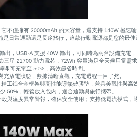
僅擁有 20000mAh 的大容量，還支持 140W 
。無論是日常通勤還是長途旅行，這款行動電源都是您的最佳
0W 輸出，USB-A 支援 40W 輸出，可同時為兩台設備充電
4 節三星 21700 動力電芯，72Wh 容量滿足全天候用
分鐘即可充電至 50%，高效節省時間。
功率與充放電狀態，數據清晰直觀，充電過程一目了然。
C 精工鋁合金框架與高性能導熱矽膠墊，兼具美觀性與高
減少 50%，輕鬆放入包內，適合通勤與旅行攜帶。
火外殼與溫度異常警報，確保安全使用；支持低電流模式，