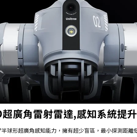
D超廣角雷射雷達,感知系統提升
60°×90°半球形超廣角感知能力，擁有超少盲區，最小探測距離