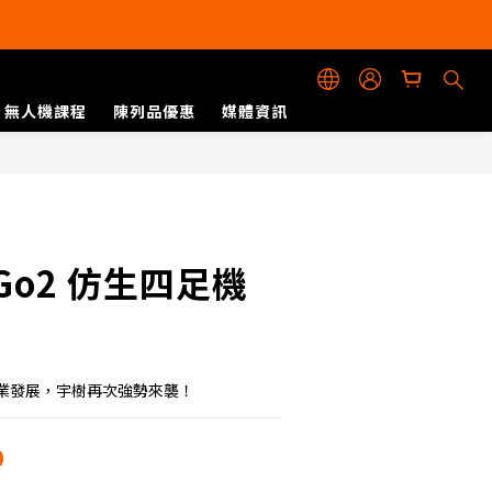
無人機課程
陳列品優惠
媒體資訊
立即購買
e Go2 仿生四足機
業發展，宇樹再次強勢來襲！
0