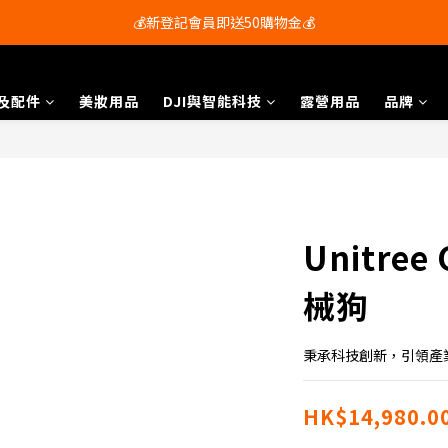
會員尊享購物滿$250即享免運費🚚
💰新登記會員即送50購物金💰
會員尊享購物滿$250即享免運費🚚
及配件
美妝用品
DJI與智能科技
露營用品
品牌
Unitre
械狗
秉承科技創新，引領產
HK$14,980.0