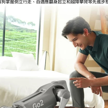
機器狗掌握倒立行走、自適應翻身起立和越障攀爬等先進