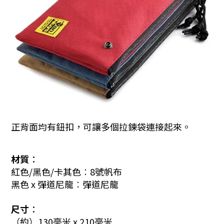
正背面均有鈕扣，可讓多個拉鍊袋連接起來。
材質︰
紅色/黑色/卡其色︰8號帆布
黑色 x 彈道尼龍︰彈道尼龍
尺寸︰
（約）130毫米 x 210毫米