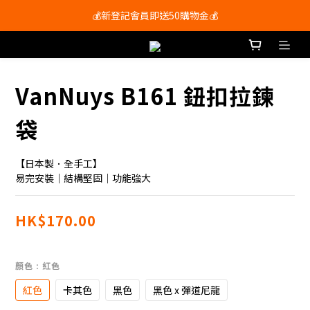
💰新登記會員即送50購物金💰
會員尊享購物滿$250即享免運費🚚
會員尊享購物滿$250即享免運費🚚
VanNuys B161 鈕扣拉鍊
袋
【日本製．全手工】
易完安裝｜結構堅固｜功能強大
HK$170.00
顏色
: 紅色
紅色
卡其色
黑色
黑色 x 彈道尼龍