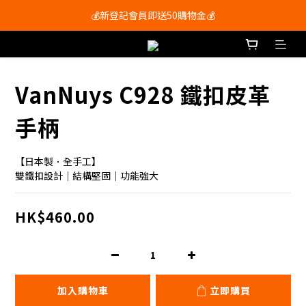
會員尊享購物滿$250即享免運費🚚
💰新登記會員即送50購物金💰
會員尊享購物滿$250即享免運費🚚
VanNuys C928 鐵扣皮革
手柄
【日本製．全手工】
雙鐵扣設計｜結構堅固｜功能強大
HK$460.00
加入購物車
立即購買