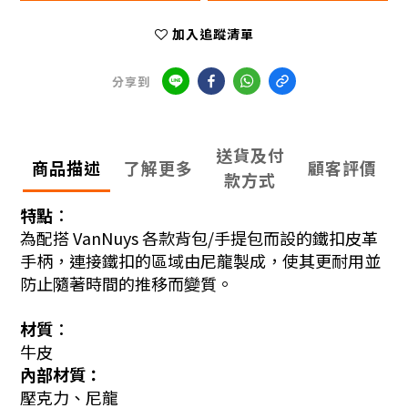
加入追蹤清單
分享到
送貨及付
商品描述
了解更多
顧客評價
款方式
特點︰
為配搭 VanNuys 各款背包/手提包而設的鐵扣皮革
手柄，連接鐵扣的
區域由尼龍製成，使其更耐用並
防止隨著時間的推移而變質。
材質︰
牛皮
內部材質：
壓克力、尼龍