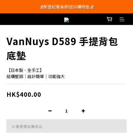
會員尊享購物滿$250即享免運費🚚
💰新登記會員即送50購物金💰
會員尊享購物滿$250即享免運費🚚
VanNuys D589 手提背包
底墊
【日本製．全手工】
結構堅固｜設計簡單｜功能強大
HK$400.00
以優惠價加購商品