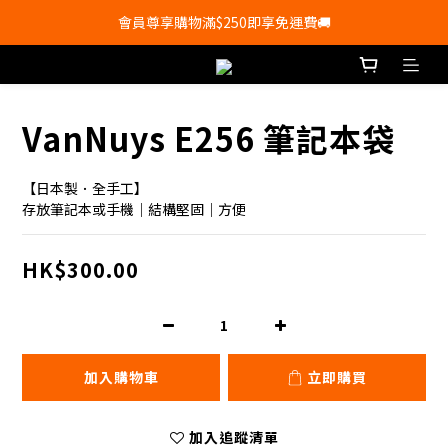
會員尊享購物滿$250即享免運費🚚
💰新登記會員即送50購物金💰
會員尊享購物滿$250即享免運費🚚
VanNuys E256 筆記本袋
【日本製．全手工】
存放筆記本或手機｜結構堅固｜方便
HK$300.00
加入購物車
立即購買
加入追蹤清單