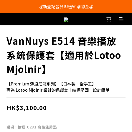
會員尊享購物滿$250即享免運費🚚
💰新登記會員即送50購物金💰
會員尊享購物滿$250即享免運費🚚
VanNuys E514 音樂播放
系統保護套【適用於Lotoo
Mjolnir】
【Premium 彈道尼龍系列】【日本製．全手工】
專為 Lotoo Mjolnir 設計的保護套｜結構堅固｜設計簡單
HK$3,100.00
選項
: 附送 C231 高性能肩墊