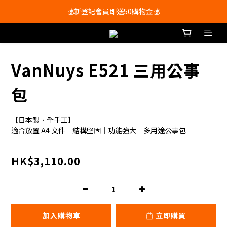
會員尊享購物滿$250即享免運費🚚
💰新登記會員即送50購物金💰
會員尊享購物滿$250即享免運費🚚
VanNuys E521 三用公事
包
【日本製．全手工】
適合放置 A4 文件｜結構堅固｜功能強大｜多用途公事包
HK$3,110.00
加入購物車
立即購買