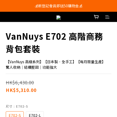
會員尊享購物滿$250即享免運費🚚
💰新登記會員即送50購物金💰
會員尊享購物滿$250即享免運費🚚
VanNuys E702 高階商務
背包套裝
【VanNuys 高級系列】【日本製．全手工】【每月限量生產】
驚人收納｜結構堅固｜功能強大
HK$6,430.00
HK$5,310.00
尺寸
: E702-S
E702-S
E702-L