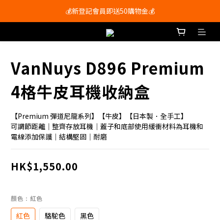
會員尊享購物滿$250即享免運費🚚
💰新登記會員即送50購物金💰
會員尊享購物滿$250即享免運費🚚
VanNuys D896 Premium
4格牛皮耳機收納盒
【Premium 彈道尼龍系列】【牛皮】【日本製．全手工】
可調節距離｜整齊存放耳機｜蓋子和底部使用緩衝材料為耳機和
電線添加保護｜結構堅固｜耐磨
HK$1,550.00
顏色
: 紅色
紅色
駱駝色
黑色