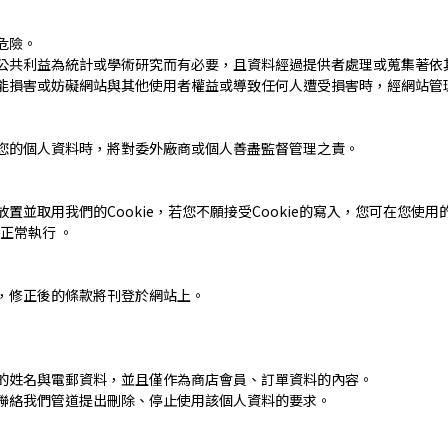
危險。
公共利益為統計或學術研究而有必要，且資料經過提供者處理或蒐集著依
能損害或妨礙網站與其他使用者權益或導致任何人遭受損害時，經網站管
您的個人資料時，將對委外廠商或個人善盡監督管理之責。
置並取用我們的Cookie，若您不願接受Cookie的寫入，您可在您使
正常執行 。
，修正後的條款將刊登於網站上。
的姓名與電郵資料，並且僅作為商店會員、訂單資料的內容。
聯絡我們管道提出刪除、停止使用該個人資料的要求。