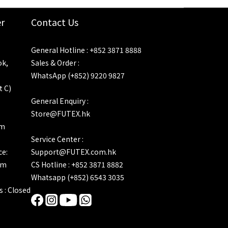
r
Contact Us
General Hotline : +852 3871 8888
ok,
Sales & Order :
WhatsApp (+852) 9220 9827
t C)
General Enquiry :
Store@FUTEX.hk
pm
Service Center :
ce:
Support@FUTEX.com.hk
pm
CS Hotline : +852 3871 8882
Whatsapp (+852) 6543 3035
s : Closed