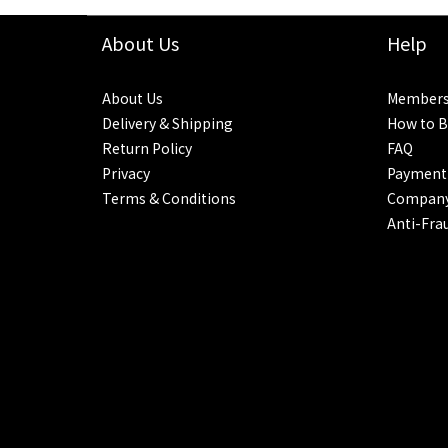
About Us
Help
About Us
Members
Delivery & Shipping
How to B
Return Policy
FAQ
Privacy
Payment
Terms & Conditions
Company
Anti-Fra