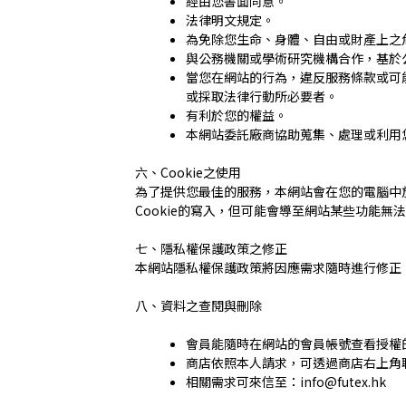
經由您書面同意。
法律明文規定。
為免除您生命、身體、自由或財產上之
與公務機關或學術研究機構合作，基於
當您在網站的行為，違反服務條款或可
或採取法律行動所必要者。
有利於您的權益。
本網站委託廠商協助蒐集、處理或利用
六、Cookie之使用
為了提供您最佳的服務，本網站會在您的電腦中放
Cookie的寫入，但可能會導至網站某些功能無法
七、隱私權保護政策之修正
本網站隱私權保護政策將因應需求隨時進行修正
八、資料之查閱與刪除
會員能隨時在網站的會員帳號查看授權
商店依照本人請求，可透過商店右上角
相關需求可來信至：info@futex.hk