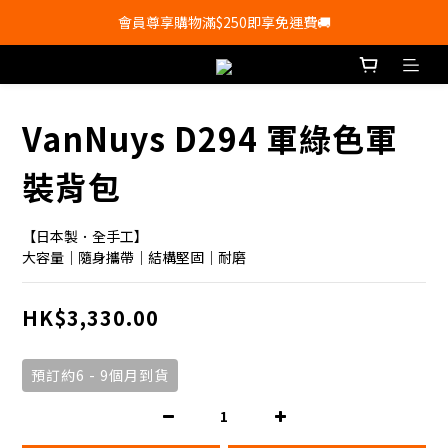
會員尊享購物滿$250即享免運費🚚
會員尊享購物滿$250即享免運費🚚
💰新登記會員即送50購物金💰
會員尊享購物滿$250即享免運費🚚
VanNuys D294 軍綠色軍
裝背包
【日本製．全手工】
大容量｜隨身攜帶｜結構堅固｜耐磨
HK$3,330.00
預訂約6 - 9個月到貨