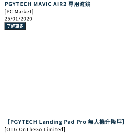
PGYTECH MAVIC AIR2 專用濾鏡
[PC Market]
25/01/2020
了解更多
【PGYTECH Landing Pad Pro 無人機升降坪】
[OTG OnTheGo Limited]