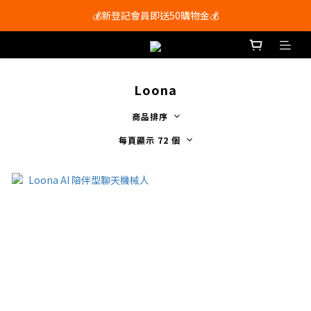
會員尊享購物滿$250即享免運費🚚
💰新登記會員即送50購物金💰
會員尊享購物滿$250即享免運費🚚
Loona
商品排序
每頁顯示 72 個