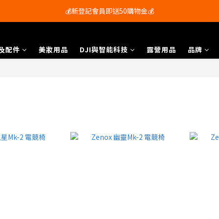
會員尊享購物滿$250即享免運費🚚
💰新登記會員即送50購物金💰
會員尊享購物滿$250即享免運費🚚
及配件
美妝用品
DJI與智能科技
露營用品
品牌