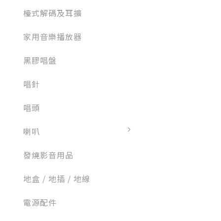
檯式解碼及耳擴
家用音樂播放器
黑膠唱盤
唱針
唱頭
喇叭
發燒影音用品
地盒 / 地插 / 地線
電源配件