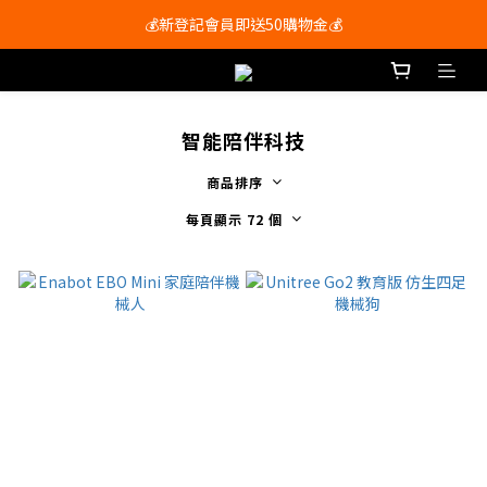
會員尊享購物滿$250即享免運費🚚
💰新登記會員即送50購物金💰
會員尊享購物滿$250即享免運費🚚
智能陪伴科技
商品排序
每頁顯示 72 個