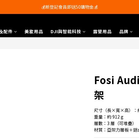
會員尊享購物滿$250即享免運費🚚
💰新登記會員即送50購物金💰
會員尊享購物滿$250即享免運費🚚
及配件
美妝用品
DJI與智能科技
露營用品
品牌
Fosi A
架
尺寸（長×寬×高）：約 28 
重量：約 912 g 
層數：3 層（可堆疊）
材質：亞架力層板＋鋁