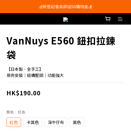
會員尊享購物滿$250即享免運費🚚
💰新登記會員即送50購物金💰
會員尊享購物滿$250即享免運費🚚
VanNuys E560 鈕扣拉鍊
袋
【日本製．全手工】
易完安裝｜結構堅固｜功能強大
HK$190.00
顏色
: 紅色
紅色
卡其色
深牛仔布
黑色