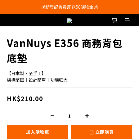
會員尊享購物滿$250即享免運費🚚
💰新登記會員即送50購物金💰
會員尊享購物滿$250即享免運費🚚
VanNuys E356 商務背包
底墊
【日本製．全手工】
結構堅固｜設計簡單｜功能強大
HK$210.00
加入購物車
立即購買