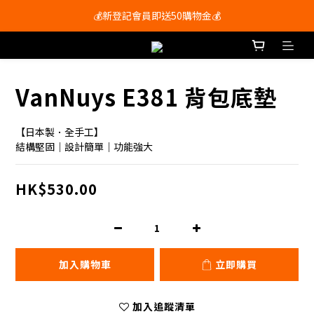
會員尊享購物滿$250即享免運費🚚
💰新登記會員即送50購物金💰
會員尊享購物滿$250即享免運費🚚
VanNuys E381 背包底墊
【日本製．全手工】
結構堅固｜設計簡單｜功能強大
HK$530.00
加入購物車
立即購買
加入追蹤清單