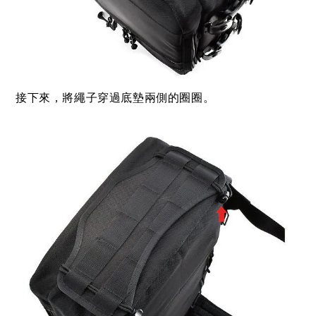
接下來，將繩子穿過底墊兩側的圈圈。