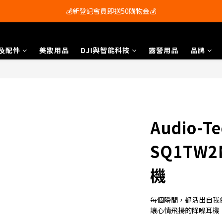
會員尊享購物滿$250即享免運費🚚
💰新登記會員即送50購物金💰
會員尊享購物滿$250即享免運費🚚
及配件
美妝用品
DJI與智能科技
露營用品
品牌
Audio-Te
SQ1TW
機
每個瞬間，都活出自我
讓心情飛揚的降噪耳機