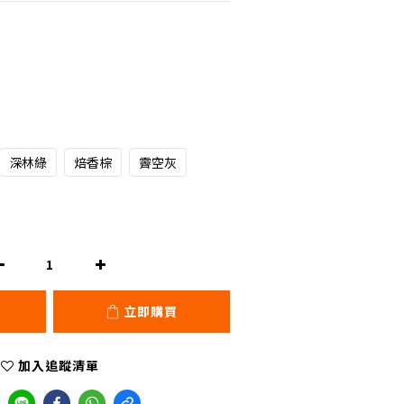
深林綠
焙香棕
霽空灰
立即購買
加入追蹤清單