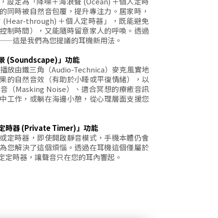
設定為「降噪＋海浪聲 (Ocean) ＋個人定時
的同時被自然音包覆，提升專注力。居家時，
Hear-through) ＋個人定時器」，既能避免
控制時間），又能隨時留意家人的呼喚。透過
——這是我們為您提議的耳機新用法。
Soundscape)」功能
放由鐵三角（Audio-Technica）麥克風實地
果的自然音效（有助於小睡或平復情緒），以
Masking Noise）、適合冥想的療癒音訊
中工作，或躺在海邊小憩，從心理層面支援您
 (Private Timer)」功能
或定時器，即使開啟靜音模式，手機本體仍會
為您解決了這個煩惱。透過在耳機這個僅屬於
定定時器，讓聲音只在您的耳內響起。