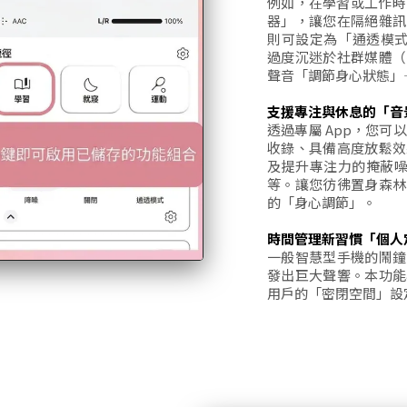
例如，在學習或工作時，
器」，讓您在隔絕雜訊
則可設定為「通透模式 (
過度沉迷於社群媒體（
聲音「調節身心狀態」
支援專注與休息的「音景 (
透過專屬 App，您可以播
收錄、具備高度放鬆效
及提升專注力的掩蔽噪音（
等。讓您彷彿置身森林
的「身心調節」。
時間管理新習慣「個人定時器
一般智慧型手機的鬧鐘
發出巨大聲響。本功能
用戶的「密閉空間」設