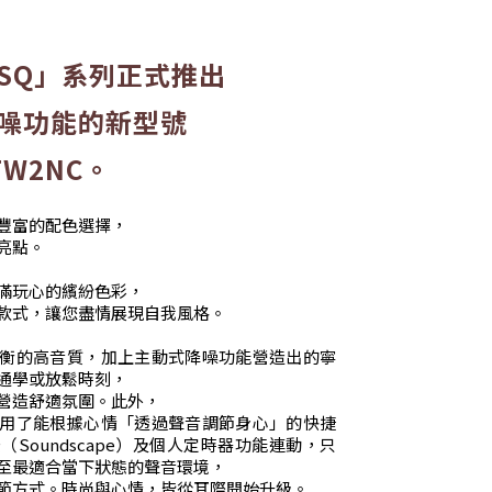
SQ」系列正式推出
噪功能的新型號
TW2NC。
豐富的配色選擇，
亮點。
滿玩心的繽紛色彩，
款式，讓您盡情展現自我風格。
衡的高音質，加上主動式降噪功能營造出的寧
通學或放鬆時刻，
營造舒適氛圍。此外，
用了能根據心情「透過聲音調節身心」的快捷
Soundscape）及個人定時器功能連動，只
至最適合當下狀態的聲音環境，
節方式。時尚與心情，皆從耳際開始升級。