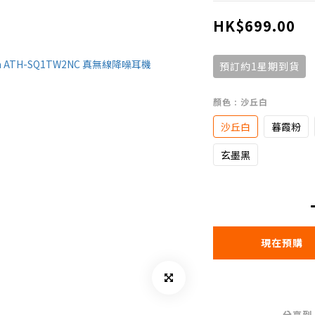
HK$699.00
預訂約1星期到貨
顏色
: 沙丘白
沙丘白
暮霞粉
玄墨黑
現在預購
分享到