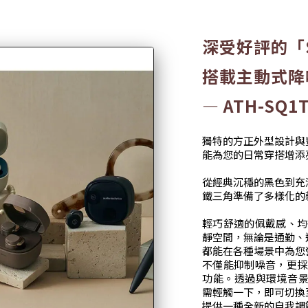
深受好評的「
搭載主動式降
— ATH-SQ1
獨特的方正外型設計與
能為您的日常穿搭增添
從經典沉穩的黑色到充
鐵三角準備了多樣化的
輕巧舒適的佩戴感、均
靜空間，無論是通勤、
都能在各種場景中為您
不僅能抑制噪音，更採
功能。透過與環境音景（
需輕觸一下，即可切換
提供一種全新的自我調